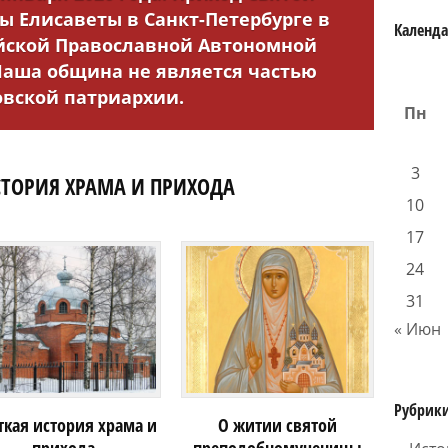
 Елисаветы в Санкт-Петербурге в
Календ
йской Православной Автономной
 Наша община не является частью
вской патриархии.
Пн
3
СТОРИЯ ХРАМА И ПРИХОДА
10
17
24
31
« Июн
Рубрик
ткая история храма и
О житии святой
прихода
преподобномученицы