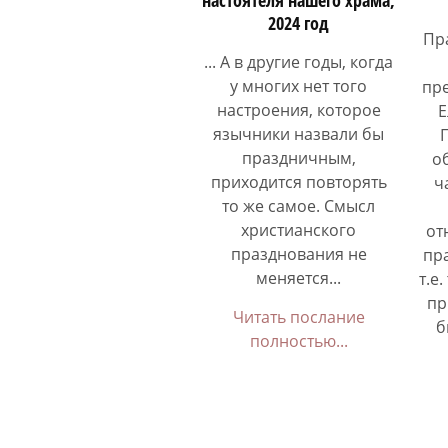
2024 год
Пр
... А в другие годы, когда
у многих нет того
пр
настроения, которое
Е
язычники назвали бы
праздничным,
о
приходится повторять
ч
то же самое. Смысл
христианского
от
празднования не
пр
меняется...
т.е
пр
Читать послание
б
полностью...