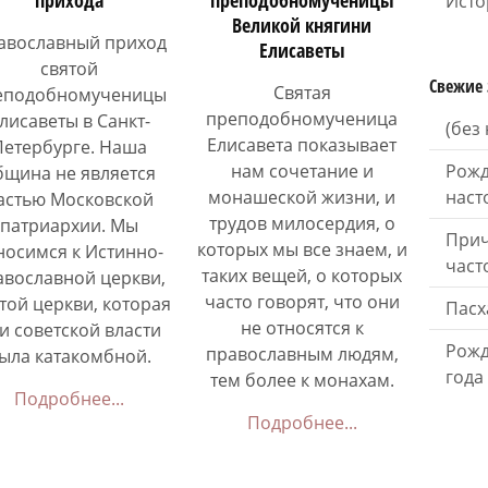
Исто
Великой княгини
авославный приход
Елисаветы
святой
Свежие 
Святая
еподобномученицы
преподобномученица
лисаветы в Санкт-
(без
Елисавета показывает
Петербурге. Наша
нам сочетание и
Рожд
бщина не является
монашеской жизни, и
наст
астью Московской
трудов милосердия, о
патриархии. Мы
Прич
которых мы все знаем, и
носимся к Истинно-
част
таких вещей, о которых
авославной церкви,
часто говорят, что они
. той церкви, которая
Пасх
не относятся к
и советской власти
Рожд
православным людям,
ыла катакомбной.
года
тем более к монахам.
Подробнее...
Подробнее...