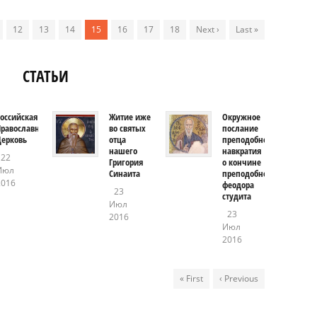
12
13
14
15
16
17
18
Next ›
Last »
СТАТЬИ
оссийская
Житие иже
Окружное
Православная
во святых
послание
Церковь
отца
преподобного
нашего
навкратия
22
Григория
о кончине
Июл
Синаита
преподобного
2016
феодора
23
студита
Июл
23
2016
Июл
2016
« First
‹ Previous