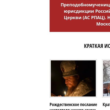
Преподобномученицы
юрисдикции Росси
Церкви (АС РПАЦ).
Моско
КРАТКАЯ И
Рождественское послание
Кра
настоятеля нашего храма,