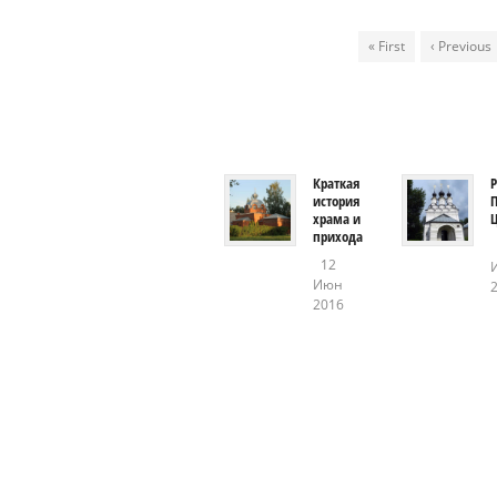
« First
‹ Previous
Краткая
Р
история
храма и
прихода
12
Июн
2016