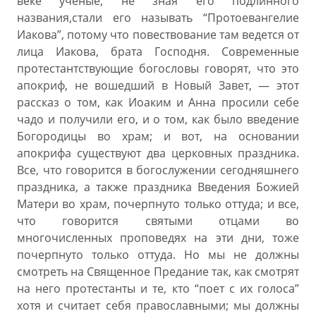
веке ученые, не зная его подлинного
названия,стали его называть “Протоевангелие
Иакова”, потому что повествование там ведется от
лица Иакова, брата Господня. Cовременные
протестантствующие богословы говорят, что это
апокриф, не вошедший в Новый Завет, — этот
рассказ о том, как Иоаким и Анна просили себе
чадо и получили его, и о том, как было введение
Богородицы во храм; и вот, на основании
апокрифа существуют два церковных праздника.
Все, что говорится в богослужении сегодняшнего
праздника, а также праздника Введения Божией
Матери во храм, почерпнуто только оттуда; и все,
что говорится святыми отцами во
многочисленных проповедях на эти дни, тоже
почерпнуто только оттуда. Но мы не должны
смотреть на Священное Предание так, как смотрят
на него протестанты и те, кто “поет с их голоса”
хотя и считает себя православными; мы должны