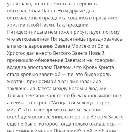
указывала, но что не могла совершить
ветхозаветная Пасха. Но и другие два
ветхозаветных праздника сошлись в празднике
христианской Пасхи. Так, праздник
Пятидесятницы в нем тоже присутствует, потому
что ветхозаветная Пятидесятница праздновалась
в память дарования Завета Моисею от Бога.
Христос дал вместо Ветхого Завета Новый,
произошло обновление Завета; и мы говорим,
вслед за апостолом Павлом, что Кровь Христа
стала кровью заветной — т.е. это была кровь
жертвы, приносимой в ознаменованиие
заключения Завета между Богом и людьми.
Только в Ветхом Завете это была кровь животных,
а сейчас это кровь “Агнца, вземлющаго грех
мира”. И в то же время о самом главном —
всеобщем воскресении, которого в Ветхом Завете
еще не было, которое тогда только ожидалось, —
напоминал именно Праздник Кущей, и об этом