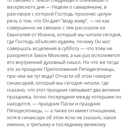
то связано с темой следующего ближайшего
воскресного дня — Недели о самаряныне, в
разговоре с которой Господь произнес целую
речь о том, что Он дает “воду живу”, — но как
совершенно не связано с тем рассказом из
Евангелия от Иоанна, который мы читали сегодня,
где Господь объяснял иудеям, почему Он мог
совершать исцеления в субботу — что этим не
разоряется Закон Моисеев, а как раз исполняется
его внутренний духовный смысл. Но что же тогда
это за праздник Преполовения Пятидесятницы,
при чем же тут вода? Отчасти об этом говорит
синаксарий, который мы сегодня читали, где
сказано, что этот праздник связывает два великих
праздника, точно посередине между которыми он
находится, — праздник Пасхи и праздник
Пятидесятницы, — а также он имеет отношение,
хотя в синаксаре об этом ясно не сказано, какое
именно, к третьему и последнему великому