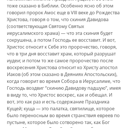
тоже сказано в Библии. Особенно ясно об этом
говорил пророк Амос еще в VIII веке до Рождества
Христова, говоря о том, что скиния Давидова
(соответствующая Святому Святых
иерусалимского храма) — что эта скиния будет
сокрушена, а потом Господь ее восставит. И вот,
Христос относит к Себе это пророчество, говоря,
что в три дня восставит храм, который разрушат
иудеи; и потом то же самое пророчество после
воскресения Христова относит ко Христу апостол
Иаков (об этом сказано в Деяниях Апостольских),
когда говорит во время Собора в Иерусалиме, что
Господь воздвиг “скинию Давидову падшую”, имея
в виду то, что Христос воскрес, как и обещал. И
вот, это как раз и есть содержание Праздника
Кущей; куща — это палатка, святилище, которое
было переносным во время странствия евреев по
пустыне, которое было сотворено так, как Бог