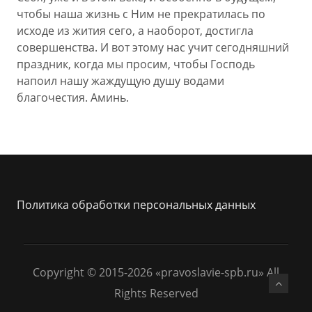
чтобы наша жизнь с Ним не прекратилась по
исходе из жития сего, а наоборот, достигла
совершенства. И вот этому нас учит сегодняшний
праздник, когда мы просим, чтобы Господь
напоил нашу жаждущую душу водами
благочестия. Аминь.
Политика обработки персональных данных
Copyright © 2015-2026 «pravoslavie-spb.ru» All
Rights Reserved