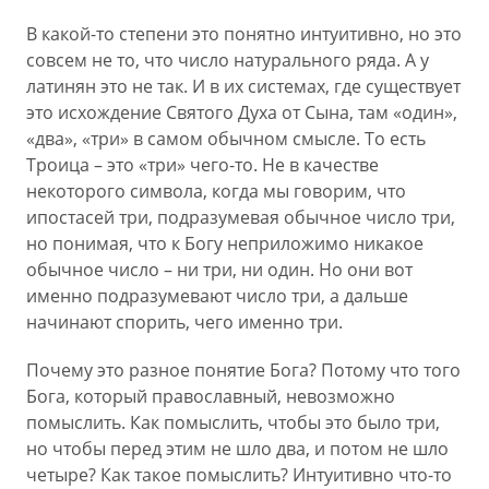
В какой-то степени это понятно интуитивно, но это
совсем не то, что число натурального ряда. А у
латинян это не так. И в их системах, где существует
это исхождение Святого Духа от Сына, там «один»,
«два», «три» в самом обычном смысле. То есть
Троица – это «три» чего-то. Не в качестве
некоторого символа, когда мы говорим, что
ипостасей три, подразумевая обычное число три,
но понимая, что к Богу неприложимо никакое
обычное число – ни три, ни один. Но они вот
именно подразумевают число три, а дальше
начинают спорить, чего именно три.
Почему это разное понятие Бога? Потому что того
Бога, который православный, невозможно
помыслить. Как помыслить, чтобы это было три,
но чтобы перед этим не шло два, и потом не шло
четыре? Как такое помыслить? Интуитивно что-то