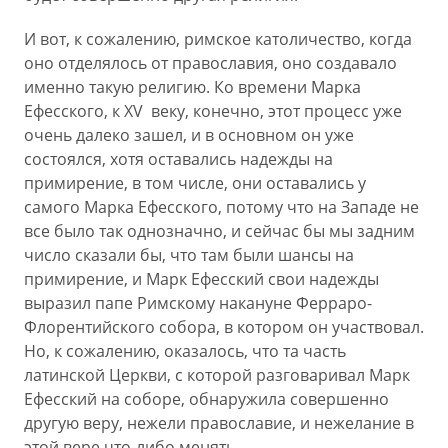
И вот, к сожалению, римское католичество, когда
оно отделялось от православия, оно создавало
именно такую религию. Ко времени Марка
Ефесского, к XV веку, конечно, этот процесс уже
очень далеко зашел, и в основном он уже
состоялся, хотя оставались надежды на
примирение, в том числе, они оставались у
самого Марка Ефесского, потому что на Западе не
все было так однозначно, и сейчас бы мы задним
число сказали бы, что там были шансы на
примирение, и Марк Ефесский свои надежды
выразил папе Римскому накануне Ферраро-
Флорентийского собора, в котором он участвовал.
Но, к сожалению, оказалось, что та часть
латинской Церкви, с которой разговаривал Марк
Ефесский на соборе, обнаружила совершенно
другую веру, нежели православие, и нежелание в
этой вере что-либо менять.