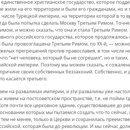
 единственное христианское государство, которое подд
рые жили на его территории и были его гражданами, но и 
м числе Турецкой империи, на территории которой в то 
гда была попытка сделать Москву Третьим Римом. Точне
имом, и можно сказать, что она и стала Третьим Римом. 
ного российского государства, которое продолжалось с 
 была провозглашена Третьим Римом, по ХХ-й, — можно 
яжелых прегрешений против православия, в том числе не
что “нет человека, который бы не согрешил”, но и таких
ийской империи. Поэтому мы можем сказать, к сожалени
о причине своих собственных беззаконий. Собственно, и
о касается третьего.
ивем на развалинах империи, и эти развалины уже настол
ы живем на постсоветском пространстве, т.е. не пойми где
Хотя почти все церковное здание, существовавшее до ре
 основании которых мы пытаемся создать что-то сейчас,
— тем не менее, только в Церкви и сохранилась преемств
ссийской, которая была до революции. И мы сейчас долж