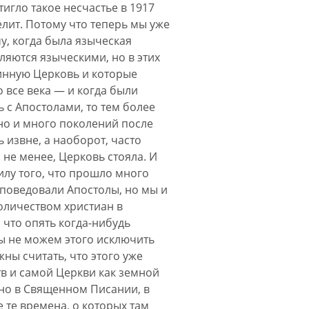
игло такое несчастье в 1917
елит. Потому что теперь мы уже
у, когда была языческая
ляются языческими, но в этих
инную Церковь и которые
 все века — и когда были
 с Апостолами, то тем более
 но и много поколений после
 извне, а наоборот, часто
 не менее, Церковь стояла. И
илу того, что прошло много
оповедовали Апостолы, но мы и
оличеством христиан в
 что опять когда-нибудь
мы не можем этого исключить
жны считать, что этого уже
тв и самой Церкви как земной
ено в Священном Писании, в
 те времена, о которых там