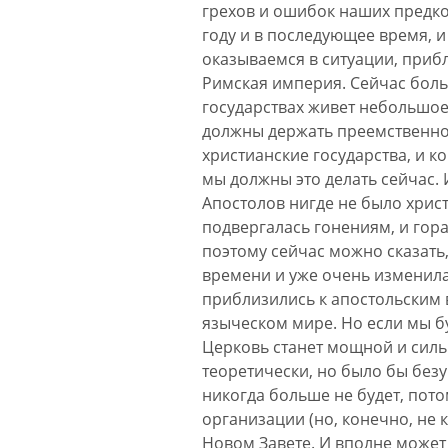
грехов и ошибок наших предков
году и в последующее время, и
оказываемся в ситуации, прибл
Римская империя. Сейчас больш
государствах живет небольшое
должны держать преемственност
христианские государства, и к
мы должны это делать сейчас. 
Апостолов нигде не было христ
подвергалась гонениям, и гора
поэтому сейчас можно сказать,
времени и уже очень изменила
приблизились к апостольским 
языческом мире. Но если мы бу
Церковь станет мощной и силь
теоретически, но было бы безум
никогда больше не будет, пот
организации (но, конечно, не 
Новом Завете. И вполне может 