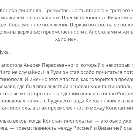
Константинополя. Преемственность второго и третьего 
и мы живем на развалинах. Преемственность с Византие
ркви. Современное положение Церкви похоже на ее поло
должны держаться преемственности с Апостолами и жит
христиан.
Духа.
постола Андрея Первозванного, который с некоторых по
И это не случайно. На Руси он стал особо почитаться пот
инополя. И именно этот Апостол, как говорится в преда
емлях, где был впоследствии основан Константинополь, 
оторые из которых впоследствии вошли в состав Россий
поведовал на месте будущего града Киева появились как
нстантинополь, в знак преемственности между Константи
лько веков, когда Константинополь пал — это было уже в
Киев, — преемственность между Россией и Византией ста