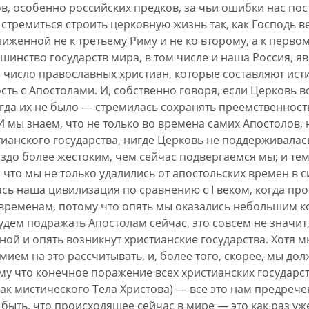
, особенно российских предков, за чьи ошибки нас пост
 стремиться строить церковную жизнь так, как Господь в
иженной не к третьему Риму и не ко второму, а к первом
инство государств мира, в том числе и наша Россия, яв
 число православных христиан, которые составляют ист
ь с Апостолами. И, собственно говоря, если Церковь во
огда их не было — стремилась сохранять преемственность
И мы знаем, что не только во времена самих Апостолов,
ианского государства, нигде Церковь не поддерживалась
здо более жестоким, чем сейчас подвергаемся мы; и тем
 что мы не только удалились от апостольских времен в с
сь наша цивилизация по сравнению с I веком, когда пр
временам, потому что опять мы оказались небольшим к
дем подражать Апостолам сейчас, это совсем не значит,
ной и опять возникнут христианские государства. Хотя 
ием на это рассчитывать, и, более того, скорее, мы дол
ому что конечное поражение всех христианских государс
как мистического Тела Христова) — все это нам предреч
быть, что происходящее сейчас в мире — это как раз уже