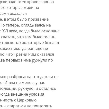
ерживало всех православных
тех, которые жили на
время оказался
е, в этом было призвание
Но теперь, оглядываясь на
XVI века, когда была основана
сказать, что там было очень
 только таких, которые бывают
, каких никогда раньше не
ю, что Третий Рим оказался
 два первых Рима рухнули по
ько разбросаны, что даже и не
. И тем не менее, у нас
волюции, рухнуло, и остались
 когда внешние условия
енность с Церковью
ны стараться не повторять