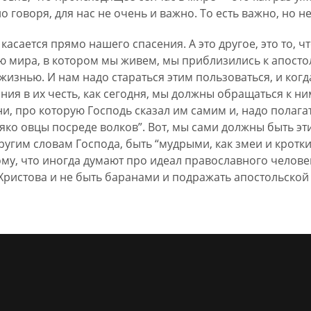
о говоря, для нас не очень и важно. То есть важно, но н
 касается прямо нашего спасения. А это другое, это то, 
ию мира, в котором мы живем, мы приблизились к апосто
жизнью. И нам надо стараться этим пользоваться, и ког
ия в их честь, как сегодня, мы должны обращаться к ни
и, про которую Господь сказал им самим и, надо полагать
яко овцы посреде волков”. Вот, мы сами должны быть э
ругим словам Господа, быть “мудрыми, как змеи и кротки
ому, что иногда думают про идеал православного человек
 Христова и не быть баранами и подражать апостольской