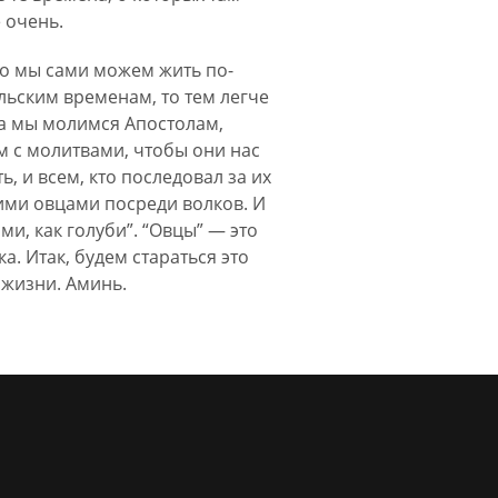
е очень.
что мы сами можем жить по-
льским временам, то тем легче
да мы молимся Апостолам,
м с молитвами, чтобы они нас
, и всем, кто последовал за их
тими овцами посреди волков. И
ми, как голуби”. “Овцы” — это
а. Итак, будем стараться это
 жизни. Аминь.