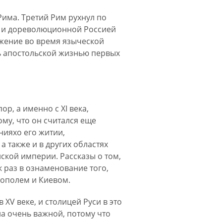
Рима. Третий Рим рухнул по
й и дореволюционной Россией
жение во время языческой
ь апостольской жизнью первых
р, а именно с XI века,
ому, что он считался еще
нияхо его житии,
а также и в других областях
ской империи. Рассказы о том,
 раз в ознаменование того,
нополем и Киевом.
 XV веке, и столицей Руси в это
ла очень важной, потому что