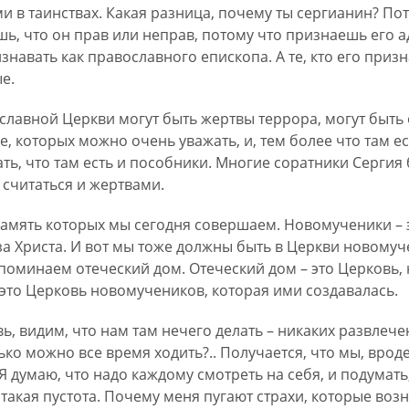
и в таинствах. Какая разница, почему ты сергианин? По
шь, что он прав или неправ, потому что признаешь его 
знавать как православного епископа. А те, кто его приз
е.
славной Церкви могут быть жертвы террора, могут быть
, которых можно очень уважать, и, тем более что там е
ать, что там есть и пособники. Многие соратники Серги
 считаться и жертвами.
амять которых мы сегодня совершаем. Новомученики – э
а Христа. И вот мы тоже должны быть в Церкви новомучени
поминаем отеческий дом. Отеческий дом – это Церковь, 
 это Церковь новомучеников, которая ими создавалась.
ь, видим, что нам там нечего делать – никаких развлеч
ко можно все время ходить?.. Получается, что мы, вроде,
Я думаю, что надо каждому смотреть на себя, и подумать
 такая пустота. Почему меня пугают страхи, которые во