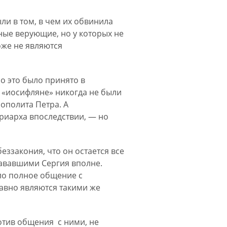
ыли в том, в чем их обвинила
тные верующие, но у которых не
оже не являются
о это было принято в
 «иосифляне» никогда не были
полита Петра. А
риарха впоследствии, — но
еззакония, что он остается все
ававшими Сергия вполне.
ыло полное общение с
равно являются такими же
отив общения с ними, не