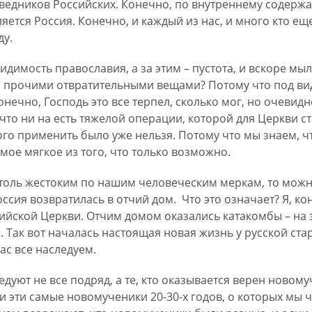
едников Российских. Конечно, по внутреннему содержан
ется Россия. Конечно, и каждый из нас, и много кто еще
ду.
идимость православия, а за этим – пустота, и вскоре м
 и прочими отвратительными вещами? Потому что под в
нечно, Господь это все терпел, сколько мог, но очевидн
что ни на есть тяжелой операции, которой для Церкви с
ого применить было уже нельзя. Потому что мы знаем, 
мое мягкое из того, что только возможно.
столь жестоким по нашим человеческим меркам, то можно
оссия возвратилась в отчий дом. Что это означает? Я, ко
сийской Церкви. Отчим домом оказались катакомбы – на 
. Так вот началась настоящая новая жизнь у русской ст
ас все наследуем.
уют не все подряд, а те, кто оказывается верен новом
и эти самые новомученики 20-30-х годов, о которых мы 