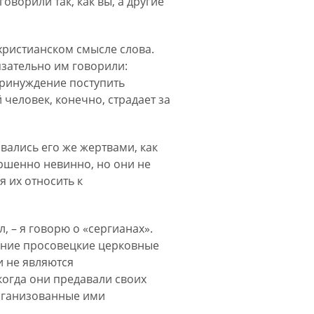
оворили так, как вы, а другие
 христианском смысле слова.
бязательно им говорили:
 принуждение поступить
 человек, конечно, страдает за
ывались его же жертвами, как
вершенно невинно, но они не
 их относить к
, – я говорю о «сергианах».
ашние просовецкие церковные
и не являются
когда они предавали своих
организованные ими