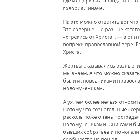
где их Церковь. Правда, на эт
говорили иначе.
На это можно ответить вот что
Это совершенно разные категор
«отрекись от Христа», — а они
вопреки православной вере. Есл
Христа.
Жертвы оказывались разные, и,
мы знаем. А что можно сказать
были исповедниками православн
новомученикам.
А уж тем более нельзя относить
Потому что сознательные «сер
расколы тоже очень пострадал
новомучениками. Они сами был
бывших собратьев и помогали 
сообщества не пошел.