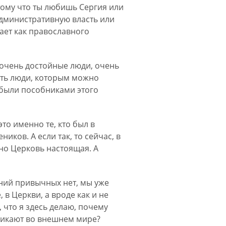
тому что ты любишь Сергия или
административную власть или
нает как православного
 очень достойные люди, очень
сть люди, которым можно
я были пособниками этого
то именно те, кто был в
ков. А если так, то сейчас, в
но Церковь настоящая. А
ений привычных нет, мы уже
 в Церкви, а вроде как и не
, что я здесь делаю, почему
зникают во внешнем мире?