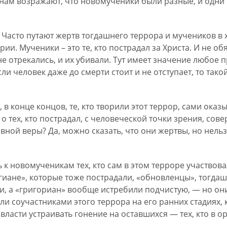
о нам возражают, что новомученики были разные, и одни г
. Часто путают жертв тогдашнего террора и мучеников в
ии. Мученики – это те, кто пострадал за Христа. И не о
 не отрекались, и их убивали. Тут имеет значение любое
и человек даже до смерти стоит и не отступает, то такой
 в конце концов, те, кто творили этот террор, сами оказ
 о тех, кто пострадал, с человеческой точки зрения, со
ой веры? Да, можно сказать, что они жертвы, но нельзя
 к новомученикам тех, кто сам в этом терроре участвовал
гиане», которые тоже пострадали, «обновленцы», тогд
и, а «григориан» вообще истребили подчистую, — но он
и соучастниками этого террора на его ранних стадиях, 
власти устраивать гонение на оставшихся — тех, кто в 