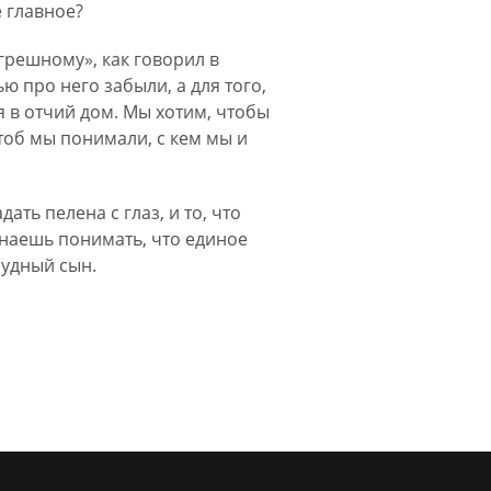
 главное?
 грешному», как говорил в
ю про него забыли, а для того,
 в отчий дом. Мы хотим, чтобы
тоб мы понимали, с кем мы и
ать пелена с глаз, и то, что
инаешь понимать, что единое
блудный сын.