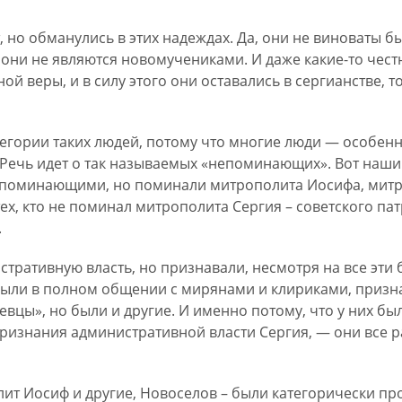
, но обманулись в этих надеждах. Да, они не виноваты б
е, они не являются новомучениками. И даже какие-то чес
й веры, и в силу этого они оставались в сергианстве, т
тегории таких людей, потому что многие люди — особенн
Речь идет о так называемых «непоминающих». Вот наши
оминающими, но поминали митрополита Иосифа, митро
, кто не поминал митрополита Сергия – советского пат
.
тративную власть, но признавали, несмотря на все эти б
были в полном общении с мирянами и клириками, призн
евцы», но были и другие. И именно потому, что у них б
признания административной власти Сергия, — они все 
ит Иосиф и другие, Новоселов – были категорически пр