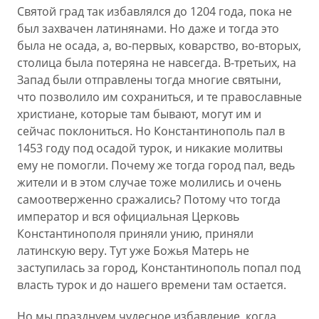
Святой град так избавлялся до 1204 года, пока не
был захвачен латинянами. Но даже и тогда это
была не осада, а, во-первых, коварство, во-вторых,
столица была потеряна не навсегда. В-третьих, на
Запад были отправлены тогда многие святыни,
что позволило им сохраниться, и те православные
христиане, которые там бывают, могут им и
сейчас поклониться. Но Константинополь пал в
1453 году под осадой турок, и никакие молитвы
ему не помогли. Почему же тогда город пал, ведь
жители и в этом случае тоже молились и очень
самоотверженно сражались? Потому что тогда
император и вся официальная Церковь
Константинополя приняли унию, приняли
латинскую веру. Тут уже Божья Матерь не
заступилась за город, Константинополь попал под
власть турок и до нашего времени там остается.
Но мы празднуем чудесное избавление, когда