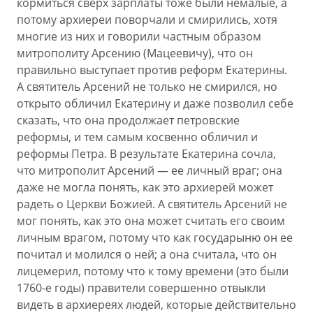
кормиться сверх зарплаты тоже были немалые, а
потому архиереи поворчали и смирились, хотя
многие из них и говорили частным образом
митрополиту Арсению (Мацеевичу), что он
правильно выступает против реформ Екатерины.
А святитель Арсений не только не смирился, но
открыто обличил Екатерину и даже позволил себе
сказать, что она продолжает петровские
реформы, и тем самым косвенно обличил и
реформы Петра. В результате Екатерина сочла,
что митрополит Арсений — ее личный враг; она
даже не могла понять, как это архиерей может
радеть о Церкви Божией. А святитель Арсений не
мог понять, как это она может считать его своим
личным врагом, потому что как государыню он ее
почитал и молился о ней; а она считала, что он
лицемерил, потому что к тому времени (это были
1760-е годы) правители совершенно отвыкли
видеть в архиереях людей, которые действительно