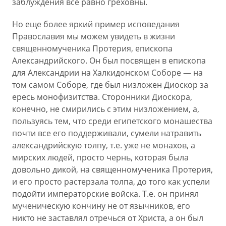
заблуждения все равно греховны.
Но еще более яркий пример исповедания
Православия мы можем увидеть в жизни
священномученика Протерия, епископа
Александрийского. Он был посвящен в епископа
для Александрии на Халкидонском Соборе — на
том самом Соборе, где был низложен Диоскор за
ересь монофизитства. Сторонники Диоскора,
конечно, не смирились с этим низложением, а,
пользуясь тем, что среди египетского монашества
почти все его поддерживали, сумели натравить
александрийскую толпу, т.е. уже не монахов, а
мирских людей, просто чернь, которая была
довольно дикой, на священномученика Протерия,
и его просто растерзала толпа, до того как успели
подойти императорские войска. Т.е. он принял
мученическую кончину не от язычников, его
никто не заставлял отречься от Христа, а он был