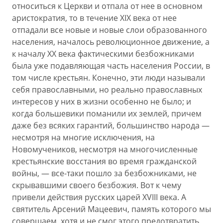
относиться к Церкви и отпала от нее в основном
аристократия, то в течение XIX века от нее
отпадали все новые и новые слои образованного
населения, началось революционное движение, а
к началу ХХ века фактическими безбожниками
была уже подавляющая часть населения России, в
том числе крестьян. Конечно, эти люди называли
себя православными, но реально православных
интересов у них в жизни особенно не было; и
когда большевики поманили их землей, причем
даже без всяких гарантий, большинство народа —
несмотря на многие исключения, на
Новомучеников, несмотря на многочисленные
крестьянские восстания во время гражданской
войны, — все-таки пошло за безбожниками, не
скрывавшими своего безбожия. Вот к чему
привели действия русских царей XVIII века. А
святитель Арсений Мацеевич, память которого мы
совершаем, хотя и не смог этого предотвратить,