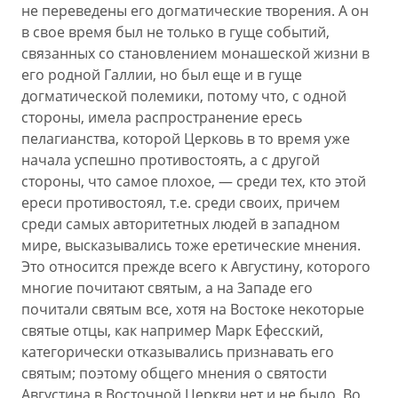
не переведены его догматические творения. А он
в свое время был не только в гуще событий,
связанных со становлением монашеской жизни в
его родной Галлии, но был еще и в гуще
догматической полемики, потому что, с одной
стороны, имела распространение ересь
пелагианства, которой Церковь в то время уже
начала успешно противостоять, а с другой
стороны, что самое плохое, — среди тех, кто этой
ереси противостоял, т.е. среди своих, причем
среди самых авторитетных людей в западном
мире, высказывались тоже еретические мнения.
Это относится прежде всего к Августину, которого
многие почитают святым, а на Западе его
почитали святым все, хотя на Востоке некоторые
святые отцы, как например Марк Ефесский,
категорически отказывались признавать его
святым; поэтому общего мнения о святости
Августина в Восточной Церкви нет и не было. Во