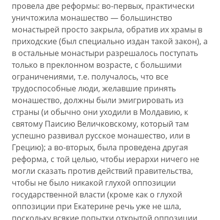
провела две реформы: во-первых, практически
уничтожила монашество — большинство
монастырей просто закрыла, обратив их храмы в
приходские (был специально издан такой закон), а
в остальные монастыри разрешалось поступать
только в преклонном возрасте, с большими
ограничениями, т.е. получалось, что все
трудоспособные люди, желавшие принять
монашество, должны были эмигрировать из
страны (и обычно они уходили в Молдавию, к
святому Паисию Величковскому, который там
успешно развивал русское монашество, или в
Грецию); а во-вторых, была проведена другая
реформа, с той целью, чтобы иерархи ничего не
могли сказать против действий правительства,
чтобы не было никакой глухой оппозиции
государственной власти (кроме как о глухой
оппозиции при Екатерине речь уже не шла,
поскольку всякие попытки открытой оппозиции