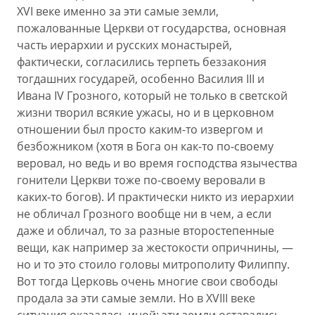
XVI веке именно за эти самые земли,
пожалованные Церкви от государства, основная
часть иерархии и русских монастырей,
фактически, согласились терпеть беззакония
тогдашних государей, особенно Василия III и
Ивана IV Грозного, который не только в светской
жизни творил всякие ужасы, но и в церковном
отношении был просто каким-то извергом и
безбожником (хотя в Бога он как-то по-своему
веровал, но ведь и во время господства язычества
гонители Церкви тоже по-своему веровали в
каких-то богов). И практически никто из иерархии
не обличал Грозного вообще ни в чем, а если
даже и обличал, то за разные второстепенные
вещи, как например за жестокости опричнины, —
но и то это стоило головы митрополиту Филиппу.
Вот тогда Церковь очень многие свои свободы
продала за эти самые земли. Но в XVIII веке