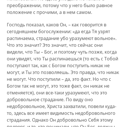
преображении, потому что у него было равное
положение с прочими, а в нем самом.
Господь показал, каков Он, – как говорится в
сегодняшнем богослужении: «да егда Тя узрят
распинаема, страдание убо уразумеют вольное».
Что это значит? Это значит, что сейчас они
видели, что Ты – Бог, и поэтому чуть позже, когда
они увидят, что Ты распинаешься (то есть с Тобой
поступают так, как с Богом поступить никак не
могут, и Ты это позволяешь. Это правда, что никак
не могут. Что поступили – да, это факт. Но что с
Богом так не могут, это тоже факт, он никак не
отменяется), они все-таки уразумеют, что это
добровольное страдание. По виду оно
недобровольное, Христа захватили, повели куда-
то, здесь все имеет видимость недобровольного
страдания. Однако Он добровольно Себя этому
подверг, и те, кто понимали, что Он Бог, должны