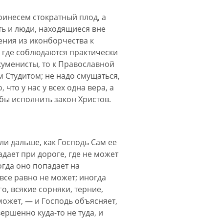
принесем стократный плод, а
ть и люди, находящиеся вне
ения из иконборчества к
 где соблюдаются практически
куменисты, то к Православной
 Студитом; не надо смущаться,
что у нас у всех одна вера, а
бы исполнить закон Христов.
ли дальше, как Господь Сам ее
дает при дороге, где не может
огда оно попадает на
все равно не может; иногда
о, всякие сорняки, терние,
 может, — и Господь объясняет,
ершенно куда-то не туда, и