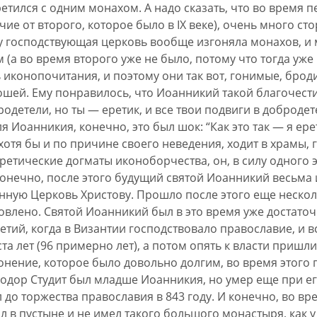
тился с одним монахом. А надо сказать, что во время 
личие от второго, которое было в IX веке), очень много 
у господствующая церковь вообще изгоняла монахов, и
(а во время второго уже не было, потому что тогда уже
иконопочитания, и поэтому они так вот, гонимые, бродил
шей. Ему понравилось, что Иоанникий такой благочестив
родетели, но ты — еретик, и все твои подвиги в доброде
я Иоанникия, конечно, это был шок: “Как это так — я ере
, хотя бы и по причине своего неведения, ходит в храмы,
етические догматы иконоборчества, он, в силу одного э
Конечно, после этого будущий святой Иоанникий весьма 
инную Церковь Христову. Прошло после этого еще неско
влено. Святой Иоанникий был в это время уже достато
тий, когда в Византии господствовало православие, и 
а лет (96 примерно лет), а потом опять к власти пришл
нение, которое было довольно долгим, во время этого г
еодор Студит был младше Иоанникия, но умер еще при е
 до торжества православия в 843 году. И конечно, во в
 в пустыне и не имел такого большого монастыря, как у