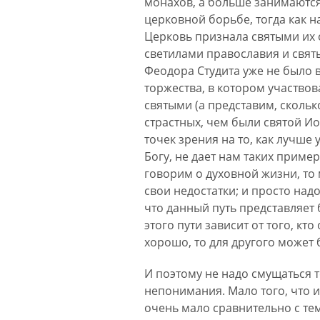
монахов, а больше занимаются
церковной борьбе, тогда как н
Церковь признала святыми их 
светилами православия и свят
Феодора Студита уже не было в
торжества, в котором участвов
святыми (а представим, скольк
страстных, чем были святой И
точек зрения на то, как лучше
Богу, не дает нам таких пример
говорим о духовной жизни, то
свои недостатки; и просто над
что данный путь представляет 
этого пути зависит от того, к
хорошо, то для другого может 
И поэтому не надо смущаться 
непонимания. Мало того, что и
очень мало сравнительно с тем