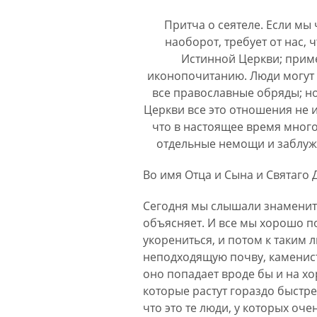
Притча о сеятеле. Если мы 
наоборот, требует от нас,
Истинной Церкви; приме
иконопочитанию. Люди могут 
все православные обряды; но
Церкви все это отношения не 
что в настоящее время много 
отдельные немощи и заблужд
Во имя Отца и Сына и Святаго 
Сегодня мы слышали знаменитую
объясняет. И все мы хорошо по
укорениться, и потом к таким 
неподходящую почву, каменисту
оно попадает вроде бы и на хо
которые растут гораздо быстре
что это те люди, у которых оч