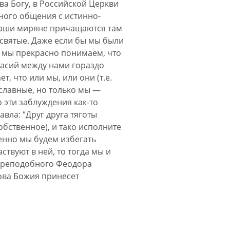
а Богу, в Российской Церкви
ьного общения с истинно-
 наши миряне причащаются там
ы святые. Даже если бы мы были
о мы прекрасно понимаем, что
гласий между нами гораздо
, что или мы, или они (т.е.
славные, но только мы —
 эти заблуждения как-то
вла: “Друг друга тяготы
обственное), и тако исполните
бенно мы будем избегать
ствуют в ней, то тогда мы и
 преподобного Феодора
ова Божия принесет