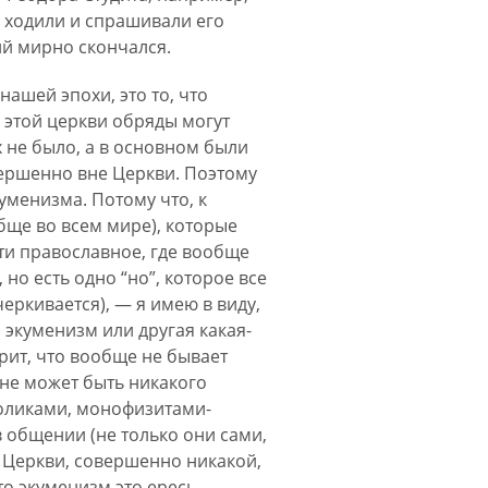
у ходили и спрашивали его
ий мирно скончался.
ашей эпохи, это то, что
 этой церкви обряды могут
 не было, а в основном были
вершенно вне Церкви. Поэтому
куменизма. Потому что, к
бще во всем мире), которые
ти православное, где вообще
но есть одно “но”, которое все
черкивается), — я имею в виду,
о экуменизм или другая какая-
орит, что вообще не бывает
 не может быть никакого
толиками, монофизитами-
 в общении (не только они сами,
к Церкви, совершенно никакой,
о экуменизм это ересь.