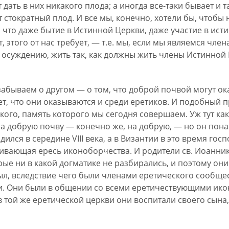
дать в них никакого плода; а иногда все-таки бывает и т
 стократный плод. И все мы, конечно, хотели бы, чтобы
 что даже бытие в Истинной Церкви, даже участие в ист
т, этого от нас требует, — т.е. мы, если мы являемся чл
осуждению, жить так, как должны жить члены Истинной Ц
 забываем о другом — о том, что доброй почвой могут о
ает, что они оказываются и среди еретиков. И подобный 
ого, память которого мы сегодня совершаем. Уж тут как 
на добрую почву — конечно же, на добрую, — но он пон
ился в середине VIII века, а в Византии в это время г
ивающая ересь иконоборчества. И родители св. Иоанни
ые ни в какой догматике не разбирались, и поэтому он
л, вследствие чего были членами еретического сообщест
ти. Они были в общении со всеми еретичествующими ик
о в той же еретической церкви они воспитали своего сын