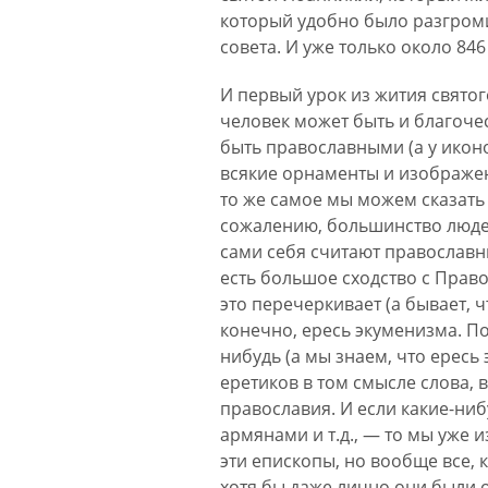
который удобно было разгроми
совета. И уже только около 84
И первый урок из жития святог
человек может быть и благочес
быть православными (а у икон
всякие орнаменты и изображен
то же самое мы можем сказать и
сожалению, большинство людей
сами себя считают православн
есть большое сходство с Право
это перечеркивает (а бывает, ч
конечно, ересь экуменизма. Пот
нибудь (а мы знаем, что ересь
еретиков в том смысле слова, 
православия. И если какие-ни
армянами и т.д., — то мы уже и
эти епископы, но вообще все, 
хотя бы даже лично они были о