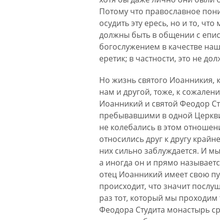
Потому что православное пони
осудить эту ересь, но и то, ч
должны быть в общении с епис
богослужением в качестве наш
еретик; в частности, это не до
Но жизнь святого Иоанникия, к
нам и другой, тоже, к сожале
Иоанникий и святой Феодор Сту
пребывавшими в одной Церкви,
не колебались в этом отношени
относились друг к другу крайн
них сильно заблуждается. И м
а иногда он и прямо называетс
отец Иоанникий имеет свою пус
происходит, что значит послуш
раз тот, который мы проходим 
Феодора Студита монастырь сре