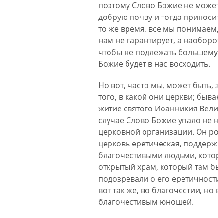
поэтому Слово Божие не может 
добрую почву и тогда приносит
то же время, все мы понимаем,
нам не гарантирует, а наоборо
чтобы не подлежать большему 
Божие будет в нас восходить.
Но вот, часто мы, может быть,
того, в какой они церкви; быв
житие святого Иоанникия Велик
случае Слово Божие упало не 
церковной организации. Он род
церковь еретическая, поддерж
благочестивыми людьми, котор
открытый храм, который там бы
подозревали о его еретичнос
вот так же, во благочестии, н
благочестивым юношей.