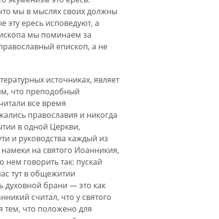
 что мы в мыслях своих должны
е эту ересь исповедуют, а
пископа мы поминаем за
православный епископ, а не
итературных источниках, являет
им, что преподобный
считали все время
жались православия и никогда
ытии в одной Церкви,
ути и руководства каждый из
 намеки на святого Иоанникия,
 нем говорить так: пускай
нас тут в общежитии
ь духовной брани — это как
нникий считал, что у святого
я тем, что положено для