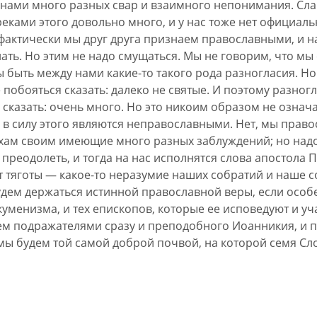
 нами много разных свар и взаимного непонимания. Слав
греками этого довольно много, и у нас тоже нет официал
 фактически мы друг друга признаем православными, и
елать. Но этим не надо смущаться. Мы не говорим, что м
ы быть между нами какие-то такого рода разногласия. Н
 побояться сказать: далеко не святые. И поэтому разно
сказать: очень много. Но это никоим образом не означает
 в силу этого являются неправославными. Нет, мы право
ехам своим имеющие много разных заблуждений; но надо
преодолеть, и тогда на нас исполнятся слова апостола Па
вот тяготы — какое-то неразумие наших собратий и наше с
будем держаться истинной православной веры, если осо
уменизма, и тех епископов, которые ее исповедуют и уча
дем подражателями сразу и преподобного Иоанникия, и
 мы будем той самой доброй почвой, на которой семя Сл