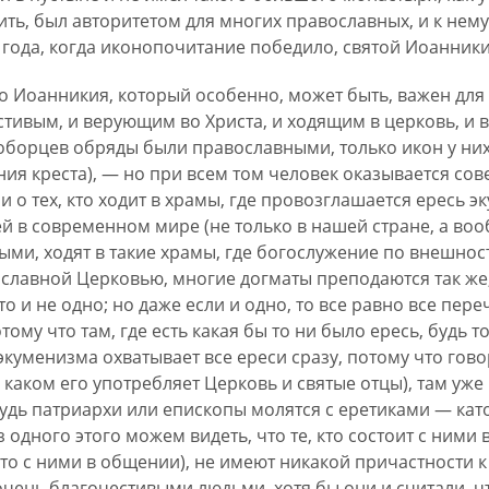
ть, был авторитетом для многих православных, и к нем
6 года, когда иконопочитание победило, святой Иоанник
о Иоанникия, который особенно, может быть, важен для н
тивым, и верующим во Христа, и ходящим в церковь, и в
оборцев обряды были православными, только икон у них
ия креста), — но при всем том человек оказывается со
 о тех, кто ходит в храмы, где провозглашается ересь э
 в современном мире (не только в нашей стране, а воо
ыми, ходят в такие храмы, где богослужение по внешнос
славной Церковью, многие догматы преподаются так же, 
то и не одно; но даже если и одно, то все равно все пере
ому что там, где есть какая бы то ни было ересь, будь т
 экуменизма охватывает все ереси сразу, потому что гов
в каком его употребляет Церковь и святые отцы), там уже
будь патриархи или епископы молятся с еретиками — ка
з одного этого можем видеть, что те, кто состоит с ними
кто с ними в общении), не имеют никакой причастности 
чень благочестивыми людьми, хотя бы они и считали, чт