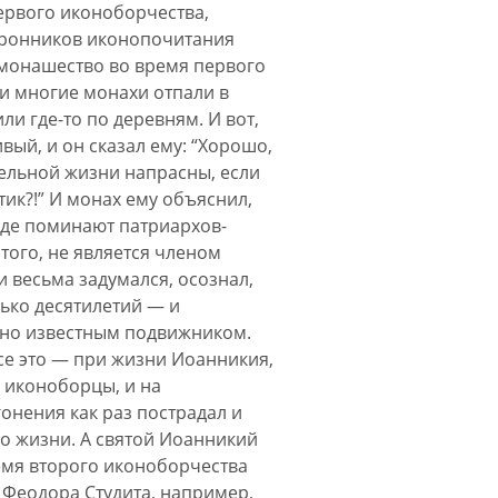
первого иконоборчества,
сторонников иконопочитания
 монашество во время первого
 и многие монахи отпали в
и где-то по деревням. И вот,
ый, и он сказал ему: “Хорошо,
тельной жизни напрасны, если
тик?!” И монах ему объяснил,
 где поминают патриархов-
того, не является членом
и весьма задумался, осознал,
лько десятилетий — и
чно известным подвижником.
все это — при жизни Иоанникия,
и иконоборцы, и на
онения как раз пострадал и
го жизни. А святой Иоанникий
ремя второго иконоборчества
 Феодора Студита, например,