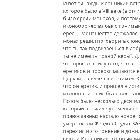
И вот однажды Иоанникий встре
которое было в VIII веке (в от
было среди монахов, и поэтом
иконоборчества было гонимым 
ересь). Монашество держалось 
монах решил поговорить с юно
что ты так подвизаешься в доб
ты не имеешь правой веры”. Дл
что просто в силу того, что он
еретиков и провозглашаются ер
Церкви, а является еретиком. 
что он еретик, и пришел в ист
иконопочитание было восстано
Потом было несколько десятиле
который прожил чуть меньше ст
православных настало новое го
умер святой Феодор Студит. Ф
пережил и это гонение и дожил
святой Иоанникий, который жил