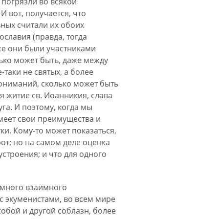
 погрязли во всякой
И вот, получается, что
ных считали их обоих
славия (правда, тогда
все они были участниками
лько может быть, даже между
-таки не святых, а более
пониманий, сколько может быть
я житие св. Иоанникия, слава
уга. И поэтому, когда мы
меет свои преимущества и
ки. Кому-то может показаться,
от; но на самом деле оценка
устроения; и что для одного
 много взаимного
 с экуменистами, во всем мире
собой и другой соблазн, более