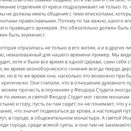
мание отделения от ереси подразумевает не только то,
то мы не должны иметь общения с теми епископами, которы
копами православными. Потому-то так важно, какого е
его правящего архиерея. Это обязательно должен быть 
лжен быть экуменист.
оторая отразилась не только в его житии, а и в других л
нию, немаловажный для нашего времени пример. Мы вид
дит, хотя и были все время в одной Церкви, сами себя 
 во время иконоборческого гонения всегда твердо дер
и, но в то же время они, насколько это возможно при б
е критически. Они считали, что в отношении духовного п
ы можем прочесть в поучениях у Феодора Студита иногда
я по имени; и святой Феодор Студит мог своим монахам о
тыню и гору, пусть он там сидит; он не понимает, что у 
ание, что значит подвизаться до крови, а настоящий пут
тут, в городе, в общежительном монастыре. А святой Иоа
ди города, среди всякой суеты, и они там не занимаютс