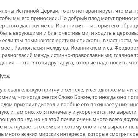
члены Истинной Церкви, то это не гарантирует, что мы 
 чтобы мы его приносили. Но добрый плод могут приноси
р этого дает житие св. Иоанникия — история его обращ
быть верующими и благочестивыми, и ходить в церковь,
 если там поминаются еретики-епископы, в частности, э
имеет. Разногласия между св. Иоанникием и св. Феодором
разногласий между истинно-православными; главное то, 
ения — это тяготы друг друга, которые надо носить, что
Духа.
 евангельскую притчу о сеятеле, и сегодня же мы чита
мним, что когда сеется Слово Божие, то иногда оно попа
людям приходит диавол и вообще его похищает у них; ин
ю, и там оно, хотя поначалу и укореняется, но вырасти 
рошую почву, но на этой почве очень много всего другог
е и заглушает это семя, и поэтому оно и там вырасти не
ень много всяких мирских интересов, которые смотрят сов