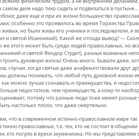
 всяким физическим трудом, а не внутренним деланием,
а самом деле надо тихо сидеть и подвизаться в пустыне… 
обоих; даже еще и при их жизни большинство православ
ыми; особенно это проявилось во время Торжества Право
 живых, но были живы его ученики и последователи, и 
ал и святой Иоанникий). Какой же отсюда вывод? — Ско
о же этого может быть среди людей православных, но все
оанникий и святой Феодор Студит), разных взаимных не
 устроить духовную жизнь! Очень много. Бывали даже, хот
ов, случаи, когда святые даже анафематствовали друг др
 мы должны понимать, что любой путь духовной жизни и
о как можно лучше сознавать и преимущества, и недостат
больше недостатков, чем преимуществ, а кому-то наобор
то оценивает, потому что разные люди тоже имеют разные 
быть настолько плохо, что даже смертельно.
тем, что в современном истинно-православном мире так
стинно-православных, т.е. тех, кто не состоит в общении
и, кто погряз в ереси экуменизма. Но мы представляем 