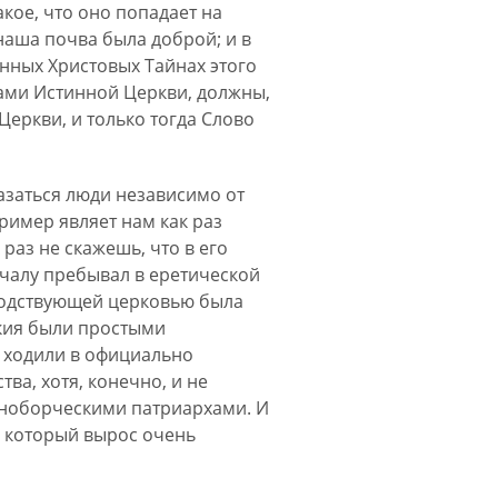
акое, что оно попадает на
 наша почва была доброй; и в
инных Христовых Тайнах этого
енами Истинной Церкви, должны,
еркви, и только тогда Слово
казаться люди независимо от
пример являет нам как раз
раз не скажешь, что в его
ачалу пребывал в еретической
осподствующей церковью была
кия были простыми
и ходили в официально
ва, хотя, конечно, и не
оноборческими патриархами. И
а, который вырос очень