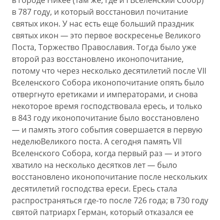
в городе Никее (там же, где и I Вселенский Собор)
в 787 году, и который восстановил почитание
святых икон. У нас есть еще больший праздник
святых икон — это первое воскресенье Великого
Поста, Торжество Православия. Тогда было уже
второй раз восстановлено иконопочитание,
потому что через несколько десятилетий после VII
Вселенского Собора иконопочитание опять было
отвергнуто еретиками и императорами, и снова
некоторое время господствовала ересь, и только
в 843 году иконопочитание было восстановлено
— и память этого события совершается в первую
неделюВеликого поста. А сегодня память VII
Вселенского Собора, когда первый раз — и этого
хватило на несколько десятков лет — было
восстановлено иконопочитание после нескольких
десятилетий господства ереси. Ересь стала
распространяться где-то после 726 года; в 730 году
святой патриарх Герман, который отказался ее