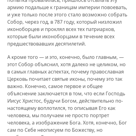
попытка провалилась; пришлось отсылать эту
армию подальше к границам империи повоевать,
и уже только после этого стало возможно собрать
Собор, через год, в 787 году, который низложил
иконоборцев и проклял всех тех патриархов,
которые были иконоборцами в течение всех
предшествовавших десятилетий.
А кроме того — и это, конечно, было главным, —
этот Собор объяснил, хотя далеко не целиком, но
в самых главных аспектах, почему православная
Церковь почитает святые иконы, почему это так
важно. Конечно, самое первое и общее
объяснение заключается в том, что если Господь
Иисус Христос, будучи Богом, действительно по-
настоящему воплотился, то описывая Его как
человека, мы получаем не просто портрет
человека, а изображение Бога. Хотя, конечно, Бог
сам по Себе неописуем по Божеству, но