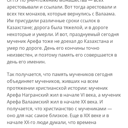
ОГПУ по уничтожению монашества — всех
арестовывали и ссылали. Вот тогда арестовали и
всех тех монахов, которые вернулись с Валаама.
Им присудили различные сроки ссылок в
Казахстане; дорога была тяжелой, и в дороге
некоторые и умерли. И вот, празднуемый сегодня
мученик Арефа тоже не доехал до Казахстана и
умер по дороге. День его кончины точно
неизвестен, и поэтому память его совершается в
день его именин.
Так получается, что память мучеников сегодня
объединяет мучеников, живших на всем
протяжении христианской истории: мученик
Арефа Награнский жил в начале VI века, а мученик
Арефа Валаамский жил в начале ХХ века. И
получается, что христианство с мучениками —
оно для нас самое близкое. Еще в XIX веке и в
начале ХХ-го люди думали, что времена