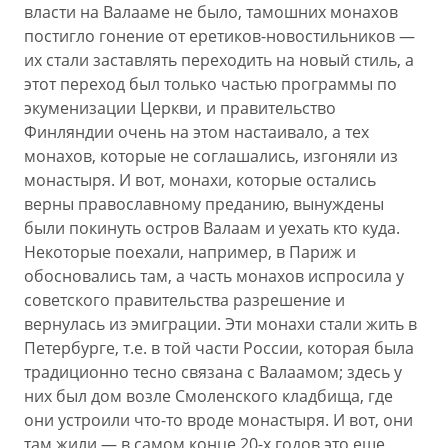
власти на Валааме не было, тамошних монахов
постигло гонение от еретиков-новостильников —
их стали заставлять переходить на новый стиль, а
этот переход был только частью программы по
экуменизации Церкви, и правительство
Финляндии очень на этом настаивало, а тех
монахов, которые не соглашались, изгоняли из
монастыря. И вот, монахи, которые остались
верны православному преданию, вынуждены
были покинуть остров Валаам и уехать кто куда.
Некоторые поехали, например, в Париж и
обосновались там, а часть монахов испросила у
советского правительства разрешение и
вернулась из эмиграции. Эти монахи стали жить в
Петербурге, т.е. в той части России, которая была
традиционно тесно связана с Валаамом; здесь у
них был дом возле Смоленского кладбища, где
они устроили что-то вроде монастыря. И вот, они
там жили — в самом конце 20-х годов это еще