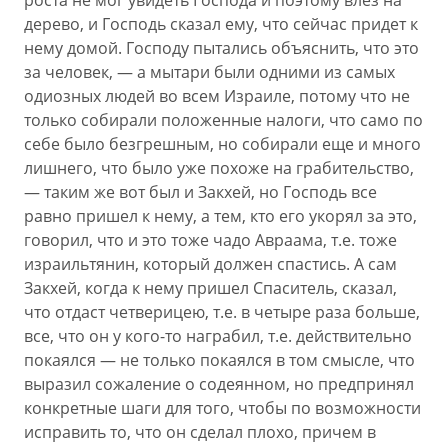
роста не мог увидеть Господа и поэтому влез на
дерево, и Господь сказал ему, что сейчас придет к
нему домой. Господу пытались объяснить, что это
за человек, — а мытари были одними из самых
одиозных людей во всем Израиле, потому что не
только собирали положенные налоги, что само по
себе было безгрешным, но собирали еще и много
лишнего, что было уже похоже на грабительство,
— таким же вот был и Закхей, но Господь все
равно пришел к нему, а тем, кто его укорял за это,
говорил, что и это тоже чадо Авраама, т.е. тоже
израильтянин, который должен спастись. А сам
Закхей, когда к нему пришел Спаситель, сказал,
что отдаст четверицею, т.е. в четыре раза больше,
все, что он у кого-то награбил, т.е. действительно
покаялся — не только покаялся в том смысле, что
выразил сожаление о содеянном, но предпринял
конкретные шаги для того, чтобы по возможности
исправить то, что он сделал плохо, причем в