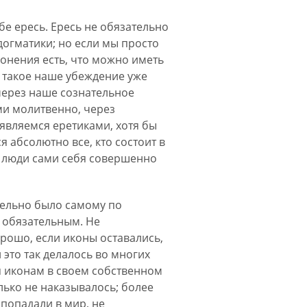
бе ересь. Ересь не обязательно
 догматики; но если мы просто
лонения есть, что можно иметь
о такое наше убеждение уже
 через наше сознательное
ми молитвенно, через
 являемся еретиками, хотя бы
я абсолютно все, кто состоит в
и люди сами себя совершенно
ательно было самому по
 обязательным. Не
рошо, если иконы оставались,
это так делалось во многих
 иконам в своем собственном
олько не наказывалось; более
 попадали в мир, не