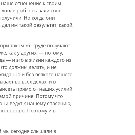
, наше отношение к своим
й ловле рыб показали свое
 получили. Но когда они
дал им такой результат, какой,
е при таком же труде получают
е, как у других, — потому,
да — и это в жизни каждого из
что должны делать, и не
ожиданно и без всякого нашего
вает во всех делах, и в
ависеть прямо от наших усилий,
 самой причине. Потому что
 они ведут к нашему спасению,
но хорошо. Поэтому и в
й мы сегодня слышали в