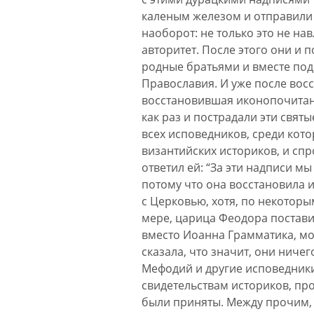
каленым железом и отправили Ф
наоборот: не только это не на
авторитет. После этого они и п
родные братьями и вместе под
Православия. И уже после вос
восстановившая иконопочитан
как раз и пострадали эти свят
всех исповедников, среди кото
византийских историков, и спро
ответил ей: “За эти надписи м
потому что она восстановила 
с Церковью, хотя, по некоторы
мере, царица Феодора постав
вместо Иоанна Грамматика, мо
сказала, что значит, они ниче
Мефодий и другие исповедники 
свидетельствам историков, пр
были приняты. Между прочим, 