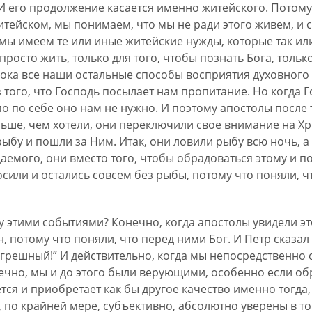
И его продолжение касается именно житейского. Потому чт
тейском, мы понимаем, что мы не ради этого живем, и с
 мы имеем те или иные житейские нужды, которые так и
просто жить, только для того, чтобы познать Бога, толь
ока все наши остальные способы восприятия духовного н
з того, что Господь посылает нам пропитание. Но когда 
о по себе оно нам не нужно. И поэтому апостолы после т
ольше, чем хотели, они переключили свое внимание на Хрис
 рыбу и пошли за Ним. Итак, они ловили рыбу всю ночь, а
емого, они вместо того, чтобы обрадоваться этому и по
сили и остались совсем без рыбы, потому что поняли, ч
у этими событиями? Конечно, когда апостолы увидели эт
, потому что поняли, что перед ними Бог. И Петр сказал 
к грешный!” И действительно, когда мы непосредственно
ечно, мы и до этого были верующими, особенно если обр
тся и приобретает как бы другое качество именно тогда,
 по крайней мере, субъективно, абсолютно уверены в то