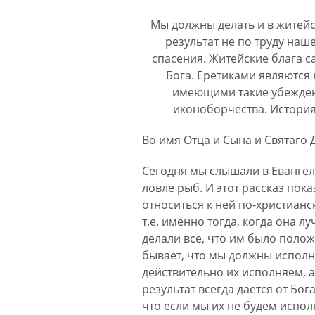
Мы должны делать и в житейск
результат не по труду наш
спасения. Житейские блага с
Бога. Еретиками являются 
имеющими такие убежден
иконоборчества. История
Во имя Отца и Сына и Святаго 
Сегодня мы слышали в Евангел
ловле рыб. И этот рассказ пок
относиться к ней по-христианс
т.е. именно тогда, когда она 
делали все, что им было положе
бывает, что мы должны исполня
действительно их исполняем, а 
результат всегда дается от Бог
что если мы их не будем испол