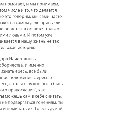
нам помогает, и мы понимаем,
том числе и то, что делается
но это говорим, мы сами часто
нако, на самом деле привыкли
е остается, а остается только
ими людьми. И потом уже,
шивается в нашу жизнь не так
гельская история.
дора Начертанных,
оборчества, и именно
изнать ересь, все были
енное положение с ересью
ресь, а только нужно было быть
ого православия”, как
ты можешь сам в себе считать,
и не подвергаться гонениям, ты
и поминать их. То есть думай