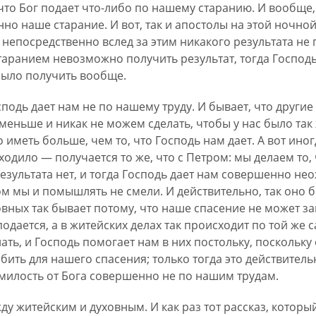
 что Бог подает что-либо по нашему старанию. И вообще
о наше старание. И вот, так и апостолы на этой ночно
, непосредственно вслед за этим никакого результата не
таранием невозможно получить результат, тогда Господь 
было получить вообще.
сподь дает нам не по нашему труду. И бывает, что други
меньше и никак не можем сделать, чтобы у нас было так ж
 иметь больше, чем то, что Господь нам дает. А вот иног
ходило — получается то же, что с Петром: мы делаем то, 
езультата нет, и тогда Господь дает нам совершенно не
ом мы и помышлять не смели. И действительно, так оно бы
ховных так бывает потому, что наше спасение не может з
подается, а в житейских делах так происходит по той же
ть, и Господь помогает нам в них постольку, поскольку
ить для нашего спасения; только тогда это действитель
милость от Бога совершенно не по нашим трудам.
у житейским и духовным. И как раз тот рассказ, которы