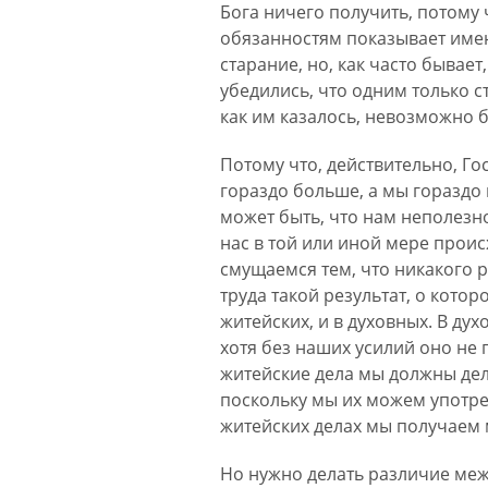
Бога ничего получить, потому
обязанностям показывает именн
старание, но, как часто бывает
убедились, что одним только с
как им казалось, невозможно 
Потому что, действительно, Го
гораздо больше, а мы гораздо 
может быть, что нам неполезно
нас в той или иной мере проис
смущаемся тем, что никакого р
труда такой результат, о котор
житейских, и в духовных. В ду
хотя без наших усилий оно не 
житейские дела мы должны дела
поскольку мы их можем употреб
житейских делах мы получаем 
Но нужно делать различие межд