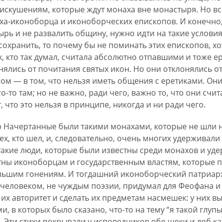
скушениям, которые ждут монаха вне монастыря. Но вс
а-иконоборца и иконоборческих епископов. И конечно,
ырь и не развалить общину, нужно идти на такие условия
хранить, то почему бы не поминать этих епископов, хот
, кто так думал, считала абсолютно отпавшими и тоже е
нялись от почитания святых икон. Но они отклонялись 
ом — в том, что нельзя иметь общения с еретиками. Они
го-то там; но не важно, ради чего, важно то, что они счит
 что это нельзя в принципе, никогда и ни ради чего.
ор Начертанные были такими монахами, которые не шли
, кто шел, и, следовательно, очень многих удерживали 
акие люди, которые были известны среди монахов и уде
ны иконоборцам и государственным властям, которые п
льшим гонениям. И тогдашний иконоборческий патриар
человеком, не чуждым поэзии, придумал для Феофана и
 их авторитет и сделать их предметам насмешек: у них 
, в которых было сказано, что-то на тему “я такой глуп
 Эти стихи покрывали у исповедников обе щеки и лоб ка