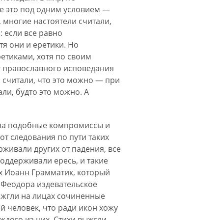
е это под одним условием —
 многие настоятели считали,
: если все равно
я они и еретики. Но
ретиками, хотя по своим
от православного исповедания
 считали, что это можно — при
али, будто это можно. А
 на подобные компромиссы и
от следования по пути таких
рживали других от падения, все
оддерживали ересь, и такие
х Иоанн Грамматик, который
 Феодора издевательское
выжгли на лицах сочиненные
ый человек, что ради икон хожу
ждого из них. Стихи выжгли