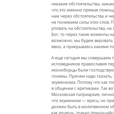
никакие обстоятельства, никак
что это именно прямая помощь Б
нам через обстоятельства и че
не понимаем силы этих слов. П
уповать на обстоятельства, на 
Бог, то через такие моменты 
возможно, мы будем веровать Б
явно, а прикрываясь какими-то
А еще сегодня мы совершаем 
исповедников православия пер
иконоборцы были господствующ
гонимы. Причем надо сказать,
экуменизма. Потому что как то
в общении с еретиками. Так во
Московская патриархия, лично 
что экуменизм — ересь; но при
должен быть в молитвенном об
как хочешь, только причащайся