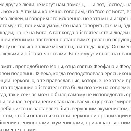
ие другие люди не могут нам помочь, — и вот, Господь 
ожия. А так мы, конечно, говорим, что “все от Бога”, в 
рез людей, и говорим это искренно, но хотя мы и искрен
отому что, понимая умом, что надо говорить так, мы, од
людей, но не на Бога. А вот когда обстоятельств и людей н
нашей жизни мы постепенно становимся реально верующ
огу не только в такие моменты, а и тогда, когда Он вме
 людьми и обстоятельствами. Вот чему учит нас эта еван
память преподобного Ионы, отца святых Феофана и Фео
вой половины IX века, когда господствовала ересь икон
ей церковью, а те православные, которые не хотели пр
 что тогдашние обстоятельства были похожи на соврем
гда, так и сейчас можно было самому не исповедовать е
т и сейчас в еретических так называемых церквах “миров
тебя никто не заставляет быть верующим экуменистом; 
 этом, чтобы оставаться в этой церковной организации 
щении с епископами-экуменистами, причащаться с ними 
 вместе с нами.