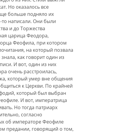
ат. Но оказалось все
 еще больше подняло их
о-то написали. Они были
тва и до Торжества
рная царица Феодора,
борца Феофила, при котором
почитания, на который позвала
 знала, как говорит один из
писи. И вот, один из них
ора очень расстроилась,
жа, который умер вне общения
иобщиться к Церкви. По крайней
ефодий, который был выбран
еофиле. И вот, императрица
ивать. Но тогда патриарх
ительно, согласно
ных об императоре Феофиле
ом предании, говорящий о том,