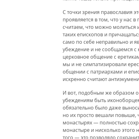
С точки зрения православия эт
проявляется в том, что у нас в
считаем, что можно молиться и
таких епископов и причащатьс
само по себе неправильно и яв
убеждение и не сообщаемся с 
церковное общение с еретиками
мы и не симпатизировали ереси
общении с патриархами и епис
искренно считают антиэкумени
И вот, подобным же образом об
убеждениям быть иконоборцем
обязательно было даже выноси
но их просто вешали повыше, 
монастырях — полностью сохра
монастыре и нисколько этого н
того — это позволяло сохранит