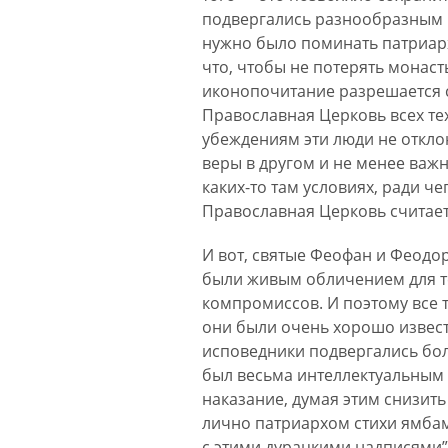
подвергались разнообразным и
нужно было поминать патриарх
что, чтобы не потерять монаст
иконопочитание разрешается со
Православная Церковь всех тех
убеждениям эти люди не откло
веры в другом и не менее важн
каких-то там условиях, ради че
Православная Церковь считает,
И вот, святые Феофан и Феод
были живым обличением для тех
компромиссов. И поэтому все т
они были очень хорошо извест
исповедники подвергались бо
был весьма интеллектуальным 
наказание, думая этим снизить
лично патриархом стихи ямбами
с этими дурацкими надписями”.