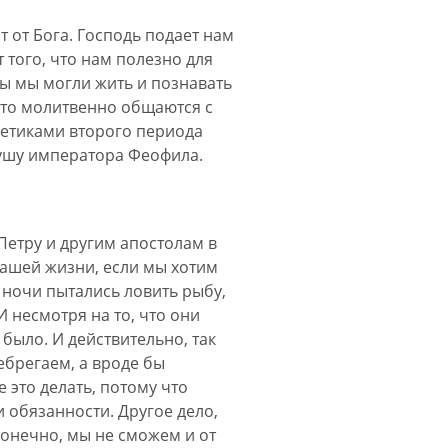
т от Бога. Господь подает нам
 того, что нам полезно для
бы мы могли жить и познавать
 кто молитвенно общаются с
етиками второго периода
душу императора Феофила.
Петру и другим апостолам в
нашей жизни, если мы хотим
й ночи пытались ловить рыбу,
И несмотря на то, что они
 было. И действительно, так
ебрегаем, а вроде бы
е это делать, потому что
и обязанности. Другое дело,
 конечно, мы не сможем и от