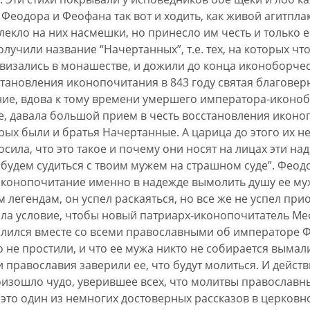
еодора и Феофана так вот и ходить, как живой агитплак
влекло на них насмешки, но принесло им честь и только
олучили название “Начертанных”, т.е. тех, на которых чт
визались в монашестве, и дожили до конца иконоборчес
становления иконопочитания в 843 году святая благове
ие, вдова к тому времени умершего императора-иконо
ые, давала большой прием в честь восстановления иконо
рых были и братья Начертанные. А царица до этого их не
сила, что это такое и почему они носят на лицах эти над
ы будем судиться с твоим мужем на страшном суде”. Феод
иконопочитание именно в надежде вымолить душу ее му
м легендам, он успел раскаяться, но все же не успел пр
ила условие, чтобы новый патриарх-иконопочитатель М
лился вместе со всеми православными об императоре Ф
го не простили, и что ее мужа никто не собирается вымал
православия заверили ее, что будут молиться. И действ
оизошло чудо, уверившее всех, что молитвы православ
это один из немногих достоверных рассказов в церковн