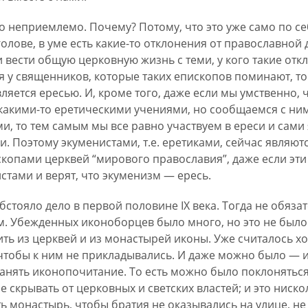
о неприемлемо. Почему? Потому, что это уже само по се
 голове, в уме есть какие-то отклонения от православной
 вести общую церковную жизнь с теми, у кого такие отк
я у священников, которые таких епископов поминают, т
ляется ересью. И, кроме того, даже если мы умственно,
какими-то еретическими учениями, но сообщаемся с ни
, то тем самым мы все равно участвуем в ереси и сами
. Поэтому экуменистами, т.е. еретиками, сейчас являютс
копами церквей “мирового православия”, даже если эт
стами и верят, что экуменизм — ересь.
стояло дело в первой половине IX века. Тогда не обяз
. Убежденных иконоборцев было много, но это не было
ть из церквей и из монастырей иконы. Уже считалось хо
чтобы к ним не прикладывались. И даже можно было — и 
нять иконопочитание. То есть можно было поклоняться
е скрывать от церковных и светских властей; и это ниск
ь монастырь, чтобы братия не оказывались на улице, не