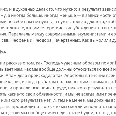
их, и в духовных делах то, что нужно; а результат зависи
ему, а иногда больше, иногда меньше — в зависимости от
ами по себе нам не нужны, а нужны только для того, что
не только те, кто имеет еретические убеждения, но и те,
ия. Параллель между современными экуменистами и ер
 свв. Феофана и Феодора Начертанных. Как вымолили 
Духа.
ии рассказ о том, как Господь чудесным образом помог 
азывает нам, как мы вообще должны относиться ко всей 
ки. А там дело происходило так. Апостолы в течение все
лучше клюет, и когда рыбакам положено этим заниматься. 
но, и провели всю ночь в труде, никакого результата не
ть какие-то свои обязанности, и мы не всегда ими прен
никакого результата нет. И, тем не менее, мы должны вс
а, а не происходит от того, что мы смогли исполнить наш
нять, если мы вообще ничего делать не будем, то тогда,