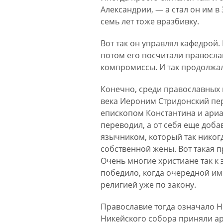
Александрии, — а стал он им в 
семь лет тоже вразбивку.
Вот так он управлял кафедрой
потом его посчитали правосла
компромиссы. И так продолжал
Конечно, среди православных н
века Иероним Стридонский пе
епископом Константина и ариа
переводил, а от себя еще доба
язычником, который так никогд
собственной жены. Вот такая п
Очень многие христиане так к 
победило, когда очередной им
религией уже по закону.
Православие тогда означало Ни
Никейского собора приняли ар