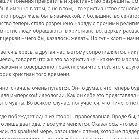
шил гонения прекратить и христианство разрешить. Смы
ыл именно в этом, а не в том, что христианство станови
акто продолжала быть языческой, и большинство сенат
нство теперь стало разрешено наряду с прочими религ
 многие люди обращаются в христианство, церкви расцве
 церкви – чего бы, казалось, желать. Но тут – хлоп – нач
тся в ересь, а другая часть этому сопротивляется, никт
меясь, говорят: что же это за христиане – какие-то мар
кулаками и совершенно невменяемы что с той, что с друг
орик христиан того времени.
но, сначала очень пугается. Он-то думал, что теперь буд
для имперской идеологии. Как он себе это представлял –
но чудны. Во всяком случае, получается, что ничего не п
 где побеждает одна из сторон, православная. Вроде бы, 
 лишь два года, и все уже меняется. Оказалось, что все
или, по крайней мере, разошлись с теми, которые подде
копами империи, от которых больше всего зависела поз