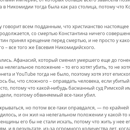
а в Никомидии тогда была как раз столица, потому что 
ду говорит всем подданным, что христианство настоящее 
родолжается, со смертью Константина ничего совершенн
тин принял крещение перед смертью, и не просто у како
го – все того же Евсевия Никомидийского.
лись. Афанасий, который сменил умершего еще до гоне
 нелегальное положение – то его хотят убить, то не хотя
рнета и YouTube тогда не было, поэтому хотя этот еписко
лось бы, что сложного – оправдать человека, если убитый
осто, потому что какой-нибудь басманный суд Римской и
идели, поэтому обвиняемый все-таки убил.
рываться, но потом все-таки оправдался, — по крайней 
одилось, и он жил на нелегальном положении у какой-т
женщины его бы не стали искать, потому что жить у нее 
ям, и в результате, из-за огромного количества лет, ког