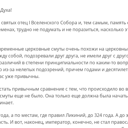
 Духа!
вятых отец I Вселенского Собора и, тем самым, память с
менах, трудно не подумать и не поразиться, насколько э
овременные церковные смуты очень похожи на церковные 
у собой, подозревали друг друга, не имели друг с друг
 различий в степени принципиальности по каким-то вопр
о из-за нелепых подозрений, причем годами и десятилет
нас уже привычны.
стать привычным сравнение с тем, что происходило во в
 смуты еще не было. Она только еще должна была начать
инает.
ода, а по местам, где правил Ликиний, до 324 года. А до
сть. И вот, наконец, император, конечно, не стал прав