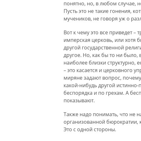
понятно, но, в любом случае, 
Пусть это не такие гонения, к
мучеников, не говоря уж о ра
Вот к чему это все приведет – 
имперская церковь, или хотя 
другой государственной религи
другое. Но, как бы то ни было
наиболее близки структурно, е
– это касается и церковного у
миряне задают вопрос, почему
какой-нибудь другой истинно-п
беспорядка и по грехам. А бес
показывают.
Также надо понимать, что не 
организованной бюрократии, к
Это с одной стороны.