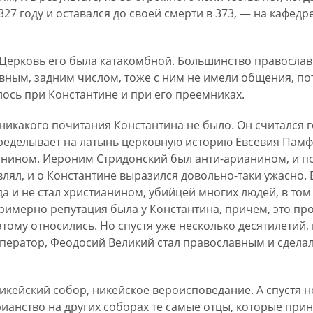
327 году и оставался до своей смерти в 373, — на кафедре
. Церковь его была катакомбной. Большинство православ
вным, задним числом, тоже с ним не имели общения, по
ось при Константине и при его преемниках.
икакого почитания Константина не было. Он считался г
ределывает на латынь церковную историю Евсевия Пам
нином. Иероним Стридонский был анти-арианином, и по
влял, и о Константине выразился довольно-таки ужасно. 
а и не стал христианином, убийцей многих людей, в том
римерно репутация была у Константина, причем, это про
этому относились. Но спустя уже несколько десятилетий,
ператор, Феодосий Великий стал православным и сдела
кейский собор, никейское вероисповедание. А спустя не
ианство на других соборах те самые отцы, которые при