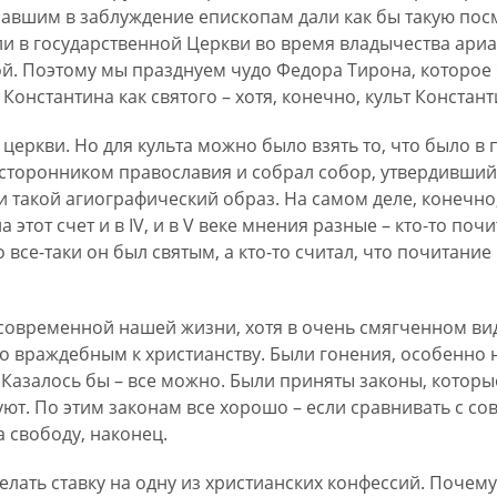
павшим в заблуждение епископам дали как бы такую по
ыли в государственной Церкви во время владычества ари
й. Поэтому мы празднуем чудо Федора Тирона, которое
онстантина как святого – хотя, конечно, культ Констант
 церкви. Но для культа можно было взять то, что было 
 сторонником православия и собрал собор, утвердивший
и такой агиографический образ. На самом деле, конечно,
этот счет и в IV, и в V веке мнения разные – кто-то почи
о все-таки он был святым, а кто-то считал, что почитан
 современной нашей жизни, хотя в очень смягченном виде
о враждебным к христианству. Были гонения, особенно 
 Казалось бы – все можно. Были приняты законы, которые
вуют. По этим законам все хорошо – если сравнивать с со
 свободу, наконец.
елать ставку на одну из христианских конфессий. Почем