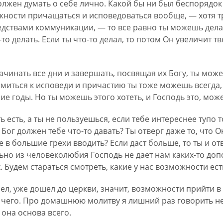
олжен думать о себе лично. Какой бы ни был беспорядок
жности причащаться и исповедоваться вообще, — хотя тр
ствами коммуникации, — то все равно ты можешь делать
-то делать. Если ты что-то делал, то потом Он увеличит т
чинать все дни и завершать, посвящая их Богу, ты мож
миться к исповеди и причастию ты тоже можешь всегда, 
е годы. Но ты можешь этого хотеть, и Господь это, может
ь есть, а ты не пользуешься, если тебе интереснее тупо 
Бог должен тебе что-то давать? Ты отверг даже то, что О
 в большие грехи вводить? Если даст больше, то ты и 
ьно из человеколюбия Господь не дает нам каких-то до
. Будем стараться смотреть, какие у нас возможности ест
шел, уже дошел до церкви, значит, возможности прийти в 
я чего. Про домашнюю молитву я лишний раз говорить не
 она основа всего.