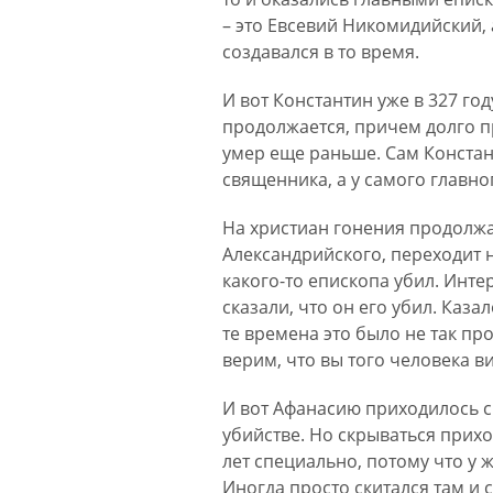
– это Евсевий Никомидийский, 
создавался в то время.
И вот Константин уже в 327 го
продолжается, причем долго п
умер еще раньше. Сам Констан
священника, а у самого главно
На христиан гонения продолжа
Александрийского, переходит на
какого-то епископа убил. Инте
сказали, что он его убил. Каза
те времена это было не так пр
верим, что вы того человека в
И вот Афанасию приходилось ск
убийстве. Но скрываться прих
лет специально, потому что у 
Иногда просто скитался там и с