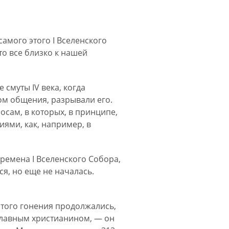
амого этого I Вселенского
то все близко к нашей
смуты IV века, когда
ом общения, разрывали его.
осам, в которых, в принципе,
иями, как, например, в
ремена I Вселенского Собора,
ся, но еще не началась.
 этого гонения продолжались,
ославным христианином, — он