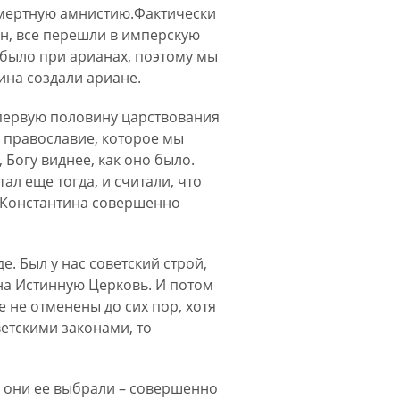
смертную амнистию.Фактически
ан, все перешли в имперскую
 было при арианах, поэтому мы
ина создали ариане.
в первую половину царствования
 православие, которое мы
 Богу виднее, как оно было.
тал еще тогда, и считали, что
ие Константина совершенно
. Был у нас советский строй,
на Истинную Церковь. И потом
 не отменены до сих пор, хотя
ветскими законами, то
у они ее выбрали – совершенно