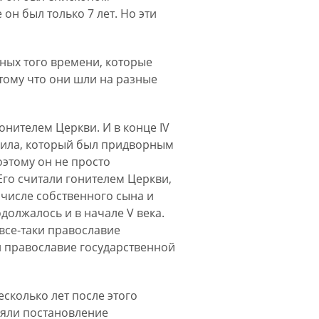
 он был только 7 лет. Но эти
ных того времени, которые
тому что они шли на разные
онителем Церкви. И в конце IV
фила, который был придворным
этому он не просто
Его считали гонителем Церкви,
 числе собственного сына и
должалось и в начале V века.
 все-таки православие
л православие государственной
сколько лет после этого
няли постановление