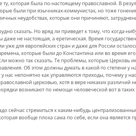
не ту, которая была по-настоящему православной. В резул
оторые были при язычниках-коммунистах, но тоже гонени
зличных неудобствах, которые они причиняют, затруднен
трудно сказать. Но вряд ли приведет к тому, что когда-н
бы даже не настоящая, а еретическая. Время государств
и уже для европейских стран и даже для России осталось
, времена, которые были до Константина или во время его
сли можно так сказать. Те проблемы, которые Церковь им
правления. Об этом должны думать в какой-то степени у н
 у нас непонятно как управляются приходы, почему у на
равославной церковью, хотя в вере никаких различий нет
порядки возникают по немощи человеческой вот в таких 
надо сейчас стремиться к каким-нибудь централизованны
оторая вообще плоха сама по себе, если она является 