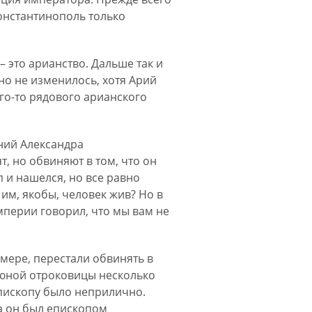
Константинополь только
– это арианство. Дальше так и
о не изменилось, хотя Арий
го-то рядового арианского
ний Александра
т, но обвиняют в том, что он
п и нашелся, но все равно
 им, якобы, человек жив? Но в
мперии говорил, что мы вам не
мере, перестали обвинять в
о юной отроковицы несколько
епископу было неприлично.
да он был епископом