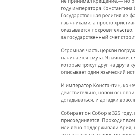
не принимал крещение,— но ре
году императора Константина б
Государственная религия де-ф
язычниками, а просто христиа
оказывается покровительство,
за государственный счет строит
Огромная часть церкви погружае
начинается смута. Язычники, с
которые трясут друг на друга 
описывает один языческий ист
И император Константин, конеч
действительно, новой основой 
догадываться, и догадки доволь
Собирает он Собор в 325 году,
присоединяется. Проходит всего
или явно поддерживали Ария, 
то и оказались главными епис