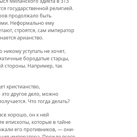
сл Миланского эдикта в 313
тся государственной религией.
оров продолжало быть
иями. Неформально ему
тают, строятся, сам император
инается арианство.
о никому уступать не хочет,
азматичные бородатые старцы,
ой стороны. Например, так
ет христианство,
 это другое дело, можно
олучается. Что тогда делать?
все хорошо, он к ней
 те епископы, которые в тайне
ржали его противников, — они-
иция императора. Прежде всего