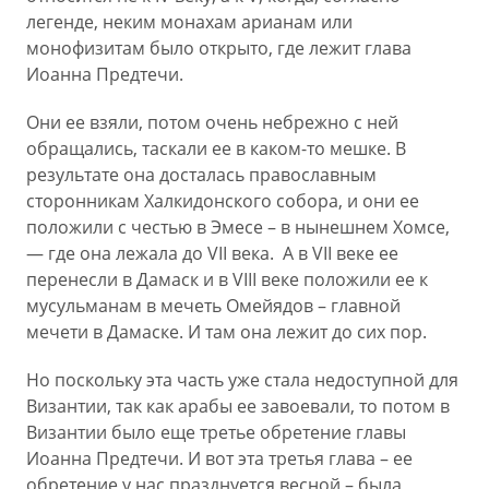
легенде, неким монахам арианам или
монофизитам было открыто, где лежит глава
Иоанна Предтечи.
Они ее взяли, потом очень небрежно с ней
обращались, таскали ее в каком-то мешке. В
результате она досталась православным
сторонникам Халкидонского собора, и они ее
положили с честью в Эмесе – в нынешнем Хомсе,
— где она лежала до VII века. А в VII веке ее
перенесли в Дамаск и в VIII веке положили ее к
мусульманам в мечеть Омейядов – главной
мечети в Дамаске. И там она лежит до сих пор.
Но поскольку эта часть уже стала недоступной для
Византии, так как арабы ее завоевали, то потом в
Византии было еще третье обретение главы
Иоанна Предтечи. И вот эта третья глава – ее
обретение у нас празднуется весной – была