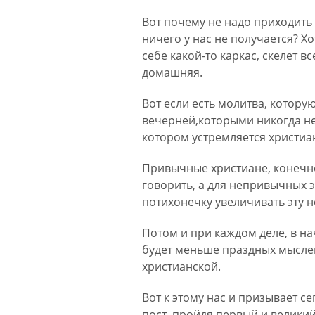
Вот почему не надо приходить 
ничего у нас не получается? Хо
себе какой-то каркас, скелет 
домашняя.
Вот если есть молитва, котору
вечерней,которыми никогда не
котором устремляется христиа
Привычные христиане, конечно,
говорить, а для непривычных э
потихонечку увеличивать эту н
Потом и при каждом деле, в нач
будет меньше праздных мыслей
христианской.
Вот к этому нас и призывает 
пост, пройдя первый и велики