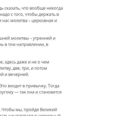
дь сказать, что вообще никогда
 надо с того, чтобы держать в
я нас молитва – церковная и
ашней молитвы – утренней и
ь в том направлении, в
, здесь даже и не о чем
итву, две, три, и потом
ей и вечерней.
 Это входит в привычку. Тогда
угому — так она и становится
. Чтобы мы, пройдя Великий
 дальше вступали в церковный