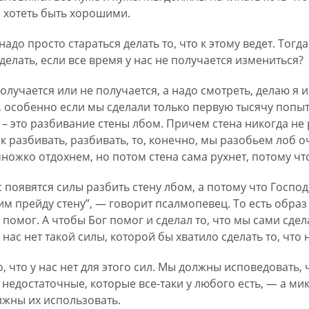
о хотеть быть хорошими.
адо просто стараться делать то, что к этому ведет. Тогда
 делать, если все время у нас не получается измениться?
олучается или не получается, а надо смотреть, делаю я и
, особенно если мы сделали только первую тысячу попыт
 – это разбивание стены лбом. Причем стена никогда не 
ак разбивать, разбивать, то, конечно, мы разобьем лоб 
ожко отдохнем, но потом стена сама рухнет, потому чт
ас появятся силы разбить стену лбом, а потому что Госпо
им прейду стену”, — говорит псалмопевец. То есть обра
 помог. А чтобы Бог помог и сделал то, что мы сами сд
нас нет такой силы, которой бы хватило сделать то, что 
 что у нас нет для этого сил. Мы должны исповедовать, ч
 недостаточные, которые все-таки у любого есть, — а ми
лжны их использовать.