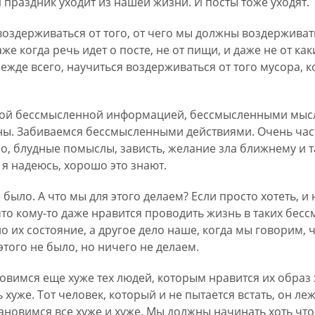
 праздник уходит из нашей жизни. И посты тоже уходят.
оздерживаться от того, от чего мы должны воздерживать
 когда речь идет о посте, не от пищи, и даже не от как
ежде всего, научиться воздерживаться от того мусора, к
кой бессмысленной информацией, бессмысленными мысл
ны. Забиваемся бессмысленными действиями. Очень час
ло, блудные помыслы, зависть, желание зла ближнему и та
 я надеюсь, хорошо это знают.
 было. А что мы для этого делаем? Если просто хотеть, и 
то кому-то даже нравится проводить жизнь в таких бесс
о их состояние, а другое дело наше, когда мы говорим, ч
этого не было, но ничего не делаем.
новимся еще хуже тех людей, которым нравится их образ
 хуже. Тот человек, который и не пытается встать, он леж
ановимся все хуже и хуже. Мы должны начинать хоть что-