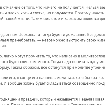
в отчаяние от того, что ничего не получается. Нельзя ве
ть и плохо, хоть и слегка, но получается. Поэтому начать
всей нашей жизни. Таким скелетом и каркасом является дл
ю дает нам Церковь, то тогда будет и домашняя. Без дом
льзя пренебрегать, — невозможно выстроить свою жизн
нин.
 легко могут прочитать то, что написано в молитвослове
того будет слишком много. Тогда надо почитать одну мол
орму. Таким образом, все останутся при молитве утренн
але его, в конце его начнешь молиться, хотя бы кратко.
. И вообще жизнь будет складываться совершенно по-др
сегодняшний праздник, который называется Неделя Новая
й день Праздника, который длится всю Светлую седмицу,