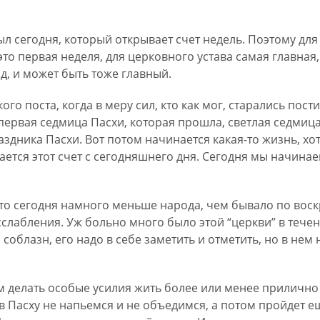
л сегодня, который открывает счет недель. Поэтому для
то первая неделя, для церковного устава самая главная, 
од, и может быть тоже главный.
го поста, когда в меру сил, кто как мог, старались пост
первая седмица Пасхи, которая прошла, светлая седмица 
аздника Пасхи. Вот потом начинается какая-то жизнь, хот
ается этот счет с сегодняшнего дня. Сегодня мы начинаем
что сегодня намного меньше народа, чем бывало по воск
слабления. Уж больно много было этой “церкви” в течени
 соблазн, его надо в себе заметить и отметить, но в нем
м делать особые усилия жить более или менее прилично 
 в Пасху не напьемся и не объедимся, а потом пройдет е