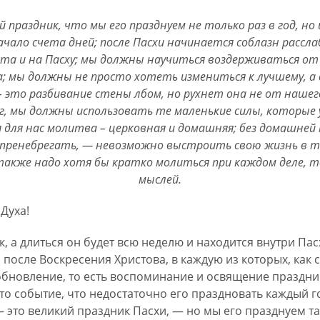
 праздник, что мы его празднуем не только раз в год, но
начало счета дней; после Пасхи начинается соблазн рассл
ста и на Пасху; мы должны научиться воздерживаться от 
ра; мы должны не просто хотеть измениться к лучшему, а
 это разбивание стены лбом, но рухнет она не от нашего 
, мы должны использовать те маленькие силы, которые у
 для нас молитва – церковная и домашняя; без домашней
 пренебрегать, — невозможно выстроить свою жизнь в т
акже надо хотя бы кратко молиться при каждом деле, т
мыслей.
 Духа!
 а длиться он будет всю неделю и находится внутри Па
 после Воскресения Христова, в каждую из которых, как
бновление, то есть воспоминание и освящение праздни
то событие, что недостаточно его праздновать каждый го
 это великий праздник Пасхи, — но мы его празднуем т