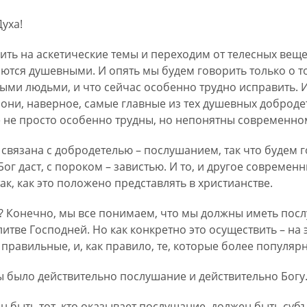
Духа!
ть на аскетические темы и переходим от телесных веще
ются душевными. И опять мы будем говорить только о т
и людьми, и что сейчас особенно трудно исправить. И т
они, наверное, самые главные из тех душевных добродет
не просто особенно трудны, но непонятны современном
 связана с добродетелью – послушанием, так что будем 
Бог даст, с пороком – завистью. И то, и другое современ
к, как это положено представлять в христианстве.
е? Конечно, мы все понимаем, что мы должны иметь пос
литве Господней. Но как конкретно это осуществить – на 
и правильные, и, как правило, те, которые более популяр
ы было действительно послушание и действительно Богу.
 быть тот, кто оказывает послушание, должен быть суб