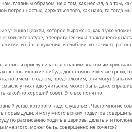
нам, главным образом, не о том, как нельзя, а о том, как
шой погрешностью, держаться того, как надо, то тогда м
ие учению Церкви, которое выражено, как я уже упомина
ческой литературе, в теоретических и практических наст
 житий, из богослужения, из Библии, из каких-то расска
мы должны прислушиваться к нашим знакомым христиана
известны их какие-нибудь достаточно тяжелые грехи, от
уть, но в чем-то одном, предположим, они могут быть о
 смысле у них надо учиться и, может быть, даже спрашива
ть какой-то хороший совет. Это все понятно.
овный устав, которого надо слушаться. Часто многие со
ыть порыв души, я могу много всяких подвигов совершить
 буду по расписанию ходить в церковь, делать эти покло
а мне этого, может быть, совершенно не хочется?