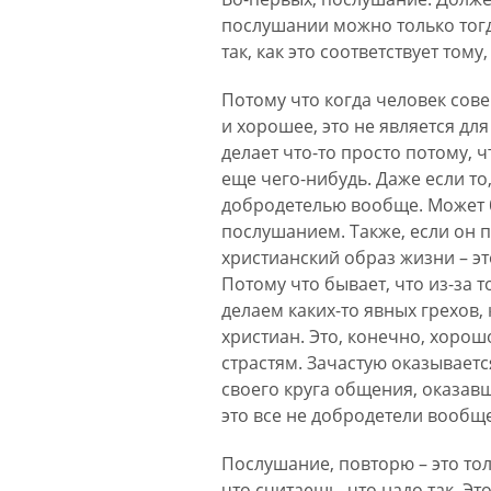
послушании можно только тогд
так, как это соответствует том
Потому что когда человек сове
и хорошее, это не является дл
делает что-то просто потому, 
еще чего-нибудь. Даже если то,
добродетелью вообще. Может бы
послушанием. Также, если он 
христианский образ жизни – эт
Потому что бывает, что из-за т
делаем каких-то явных грехов, 
христиан. Это, конечно, хоро
страстям. Зачастую оказываетс
своего круга общения, оказавш
это все не добродетели вообще
Послушание, повторю – это тол
что считаешь, что надо так. Эт