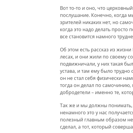
Вот то-то и оно, что церковный
послушание. Конечно, когда мы
зрителей никаких нет, но сам
когда это надо делать просто 
все становится намного трудне
Об этом есть рассказ из жизн
лесах, и они жили по своему с
подвижничали, у них такая бы
устава, и там ему было трудно 
он не стал себя физически нам
тогда он делал по самочинию, п
добродетели – именно те, кото
Так же и мы должны понимать, 
ненамного это у нас получаетс
полезный главным образом не т
сделал, а тот, который соверш