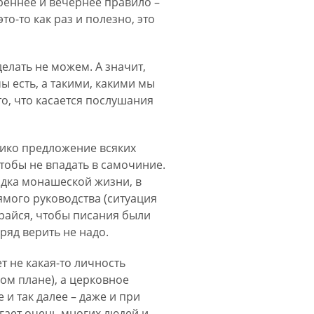
реннее и вечернее правило –
это-то как раз и полезно, это
 делать не можем. А значит,
мы есть, а такими, какими мы
то, что касается послушания
елико предложение всяких
тобы не впадать в самочиние.
падка монашеской жизни, в
ямого руководства (ситуация
ирайся, чтобы писания были
ряд верить не надо.
 не какая-то личность
ром плане), а церковное
и так далее – даже и при
егает очень многих людей и