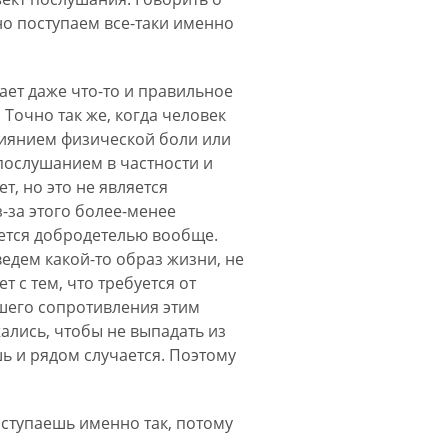
но поступаем все-таки именно
ает даже что-то и правильное
 Точно так же, когда человек
влиянием физической боли или
я послушанием в частности и
т, но это не является
-за этого более-менее
ляется добродетелью вообще.
 ведем какой-то образ жизни, не
т с тем, что требуется от
ашего сопротивления этим
жались, чтобы не выпадать из
шь и рядом случается. Поэтому
поступаешь именно так, потому