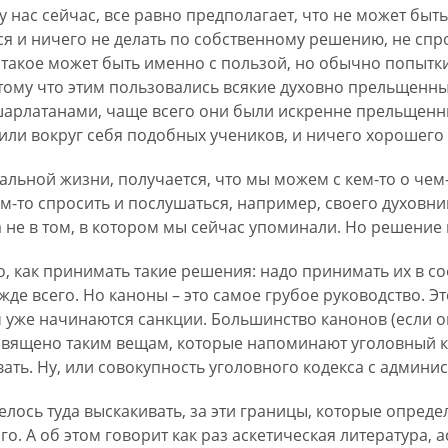
у нас сейчас, все равно предполагает, что не может быть
ся и ничего не делать по собственному решению, не спро
 такое может быть именно с пользой, но обычно попытк
отому что этим пользовались всякие духовно прельщенны
шарлатанами, чаще всего они были искренне прельщен
или вокруг себя подобных учеников, и ничего хорошего 
альной жизни, получается, что мы можем с кем-то о чем-
м-то спросить и послушаться, например, своего духовника
а не в том, в котором мы сейчас упоминали. Но решение
во, как принимать такие решения: надо принимать их в с
жде всего. Но каноны – это самое грубое руководство. Э
ам уже начинаются санкции. Большинство канонов (если о
освящено таким вещам, которые напоминают уголовный ко
ывать. Ну, или совокупность уголовного кодекса с админи
отелось туда выскакивать, за эти границы, которые опред
ого. А об этом говорит как раз аскетическая литература, 