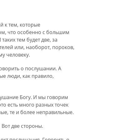
й к тем, которые
ом, что особенно с большим
аких тем будет две, за
елей или, наоборот, пороков,
у человеку.
говорить о послушании. А
ные люди, как правило,
лушание Богу. И мы говорим
это есть много разных точек
ные, те и более неправильные.
 Вот две стороны.
ъект послушания. Говорить о