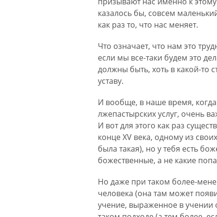
призывают нас именно к этому
казалось бы, совсем маленький п
как раз то, что нас меняет.
Что означает, что нам это труд
если мы все-таки будем это дел
должны быть, хоть в какой-то 
уставу.
И вообще, в наше время, когда
лжепастырских услуг, очень в
И вот для этого как раз сущес
конце XV века, одному из свои
была такая), но у тебя есть б
божественные, а не какие попа
Но даже при таком более-мене
человека (она там может появи
учение, выраженное в учении о
таком подходе (а тем более, е