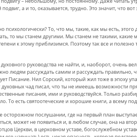
 подвигу – небольшому, но постоянному. Даже читать ут
одвиг, а и то, оказывается, трудно. Это значит, что вот 
но психологически? То, что мы, такие, как мы есть, этого
ать, то мы станем другими. Мы станем не такими, какие 
степени к этому приблизимся. Поэтому так все и полезно 
 духовного руководства не найти, и, наоборот, очень в
ажно людям рассуждать самим и рассуждать правильно, ч
твует Писание. Нил Сорский, который жил тоже в эпоху у
х духовных чад писал, что ты не имеешь возможности пр
ожественные писания, ими и руководствуйся. Только разб
ло. То есть святоотеческие и хорошие книги, а всему под
е осторожном послушании, где на первый план выступает
ться, может не появиться и, в любом случае, она на вто
тцов Церкви, в церковном уставе, богослужебном уставе 
сли его нарушать) есть некая опасность, которая подстер