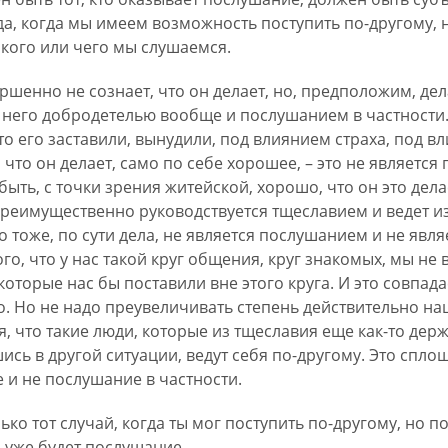
а, когда мы имеем возможность поступить по-другому, 
у, кого или чего мы слушаемся.
ршенно не сознает, что он делает, но, предположим, дел
я него добродетелью вообще и послушанием в частности.
что его заставили, вынудили, под влиянием страха, под 
 что он делает, само по себе хорошее, – это не являетс
ть, с точки зрения житейской, хорошо, что он это делае
преимущественно руководствуется тщеславием и ведет из
о тоже, по сути дела, не является послушанием и не яв
ого, что у нас такой круг общения, круг знакомых, мы не
которые нас бы поставили вне этого круга. И это совпадае
шо. Но не надо преувеличивать степень действительно н
я, что такие люди, которые из тщеславия еще как-то дер
ись в другой ситуации, ведут себя по-другому. Это спло
 и не послушание в частности.
ько тот случай, когда ты мог поступить по-другому, но 
о уже будет послушание.