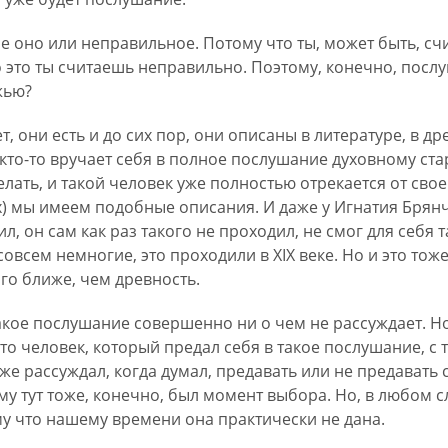
 оно или неправильное. Потому что ты, может быть, счи
о это ты считаешь неправильно. Поэтому, конечно, посл
жью?
т, они есть и до сих пор, они описаны в литературе, в д
а кто-то вручает себя в полное послушание духовному ст
елать, и такой человек уже полностью отрекается от сво
сех) мы имеем подобные описания. И даже у Игнатия Бря
л, он сам как раз такого не проходил, не смог для себя 
 совсем немногие, это проходили в XIX веке. Но и это тоже
ого ближе, чем древность.
акое послушание совершенно ни о чем не рассуждает. Но
то человек, который предал себя в такое послушание, с т
 же рассуждал, когда думал, предавать или не предавать 
ому тут тоже, конечно, был момент выбора. Но, в любом 
у что нашему времени она практически не дана.