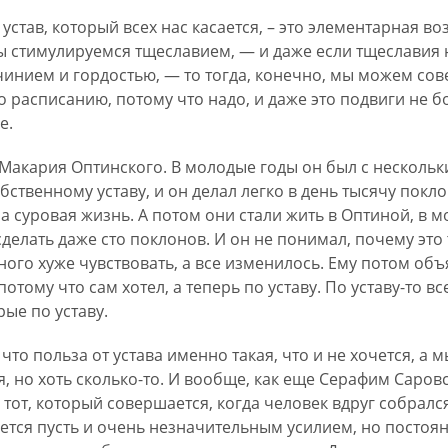
 устав, который всех нас касается, – это элементарная 
 стимулируемся тщеславием, — и даже если тщеславия не
очинием и гордостью, — то тогда, конечно, мы можем со
по расписанию, потому что надо, и даже это подвиги не б
е.
и Макария Оптинского. В молодые годы он был с несколь
обственному уставу, и он делал легко в день тысячу покл
ла суровая жизнь. А потом они стали жить в Оптиной, в
сделать даже сто поклонов. И он не понимал, почему это
ного хуже чувствовать, а все изменилось. Ему потом объя
отому что сам хотел, а теперь по уставу. По уставу-то в
рые по уставу.
что польза от устава именно такая, что и не хочется, а 
я, но хоть сколько-то. И вообще, как еще Серафим Саров
от, который совершается, когда человек вдруг собрался
ается пусть и очень незначительным усилием, но постоя