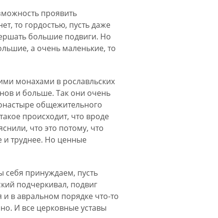
возможность проявить
т, то гордостью, пусть даже
вершать большие подвиги. Но
ольшие, а очень маленькие, то
кими монахами в рославльских
онов и больше. Так они очень
 монастыре общежительного
 такое происходит, что вроде
снили, что это потому, что
се и труднее. Но ценные
мы себя принуждаем, пусть
ский подчеркивал, подвиг
 и в авральном порядке что-то
нно. И все церковные уставы